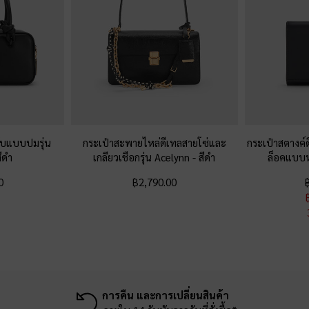
ับแบบปมรุ่น
กระเป๋าสะพายไหล่ดีเทลสายโซ่และ
กระเป๋าสตางค์
ีดำ
เกลียวเชือกรุ่น Acelynn
-
สีดำ
ล็อคแบบห
0
฿2,790.00
การคืน และการเปลี่ยนสินค้า