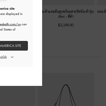
erica site
นสูงพร้อมสายรัดข้อเท้า
รองเท้าแตะส้นสูงพร้อมสายรัดข้อเท้ารุ่น
รองเท้
are displayed in
งเท้าแบบเหลี่ยม
-
สีดำ
Alec
-
สีดำ
eskeith.com/us
can
฿2,390.00
฿2,190.00
ed States of
฿1,673.00
30% OFF
 AMERICA SITE