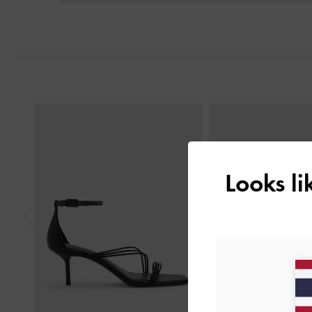
Previous
Looks l