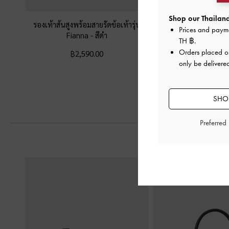
Shop our Thailand
รองเท้าส้นสูงพร้อมสายรัดข้อเท้ารุ่น
รองเท้าส้นสูงดีเทลส
Prices and paym
Fianna
-
สีดำ
คล้องนิ้ว
-
ส
TH ฿
.
Orders placed 
฿2,590.00
฿2,190.0
only be delivered
SHOP
Preferred