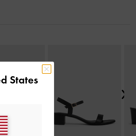
Next
d States