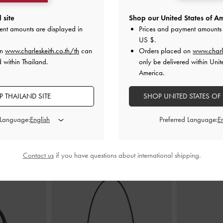
 site
Shop our United States of Am
ายคาดไขว้แบบ
รองเท้าแตะส้นสูงรุ่น Georgie
-
สีดำ
รองเท้าแตะส้
ent amounts are displayed in
Prices and payment amounts 
ีดำ
ดีไซน์หัวรอ
US $
.
฿2,190.00
on
www.charleskeith.co.th/th
can
Orders placed on
www.charl
0
 within Thailand.
only be delivered within Unit
America.
 THAILAND SITE
SHOP UNITED STATES OF
 Language:
Preferred Language:
สไตล์ลุคด้วย
Contact us
if you have questions about international shipping.