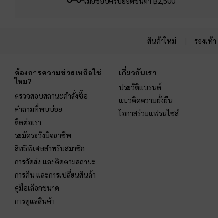
เมื่อช้อปครบยอดขั้นต่ำ ฿2,500
สินค้าใหม่
รองเท้า
Site footer
ต้องการความช่วยเหลือใช่
เกี่ยวกับเรา
ไหม?
ประวัติแบรนด์
ตรวจสอบสถานะคำสั่งซื้อ
แนวคิดความยั่งยืน
คำถามที่พบบ่อย
โอกาสร่วมแฟรนไชส์
ติดต่อเรา
ระมัดระวังมิจฉาชีพ
สิทธิพิเศษสำหรับสมาชิก
การจัดส่ง และติดตามสถานะ
การคืน และการเปลี่ยนสินค้า
คู่มือเลือกขนาด
การดูแลสินค้า