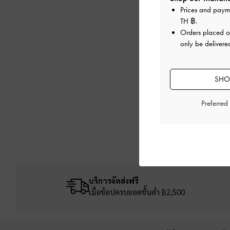
ฉันสามารถตรวจสอบ
Prices and paym
TH ฿
.
Orders placed 
ฉันจะได้รับเงินคืนเ
only be delivered
ข้อตกลง และเงื่อน
SHOP
Preferred
บริการจัดส่งฟรี
เมื่อช้อปครบยอดขั้นต่ำ ฿2,500