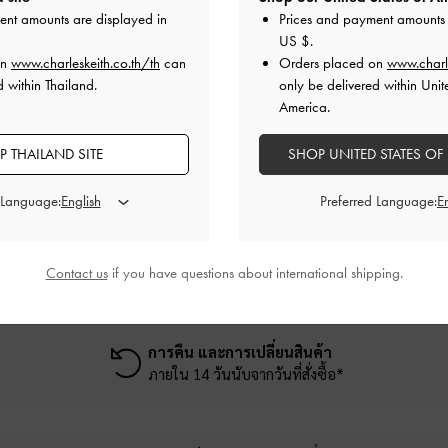
สถานะการคืนสินค้าได้อย่างไร?
ent amounts are displayed in
Prices and payment amounts 
US $
.
on
www.charleskeith.co.th/th
can
Orders placed on
www.charl
มื่อไร?
 within Thailand.
only be delivered within Unit
America.
ไข
 THAILAND SITE
SHOP UNITED STATES OF
 Language:
Preferred Language:
Contact us
if you have questions about international shipping.
การคืน และการเปลี่ยนสินค้า
ภายใน 14 วันนับจากวันที่สั่งซื้อ*