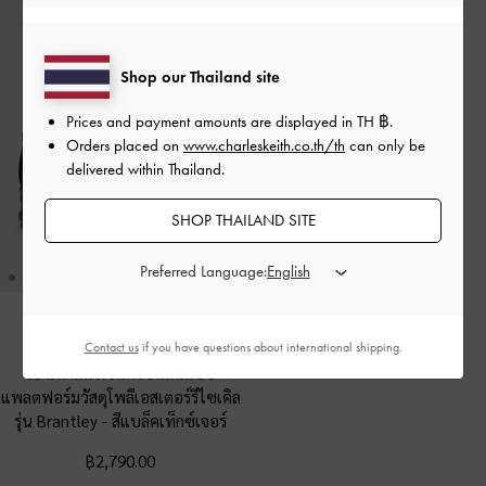
Shop our Thailand site
Prices and payment amounts are displayed in
TH ฿
.
Orders placed on
www.charleskeith.co.th/th
can only be
delivered within Thailand.
SHOP THAILAND SITE
Preferred Language:
Contact us
if you have questions about international shipping.
ONLINE EXCLUSIVE
รองเท้าแมรี่เจนดีไซน์ส้นแบบ
แพลตฟอร์มวัสดุโพลีเอสเตอร์รีไซเคิล
รุ่น Brantley
-
สีแบล็คเท็กซ์เจอร์
฿2,790.00