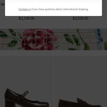
รองเท้าแมรี่เจนประดับมุกรุ่น Marie
-
รองเท้าแมรี่เจนหนังกลับเสริม
หนังเงาสีดำ
แพลตฟอร์ม
-
สีโทป
Contact us
if you have questions about international shipping.
฿2,190.00
฿2,590.00
เพลิดเพลินกับส่วนลด 12%* และจัดส่งแบบมาตรฐานฟรี สำหรับการช้อป
ครั้งแรก