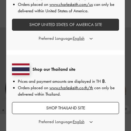
Marie
-
หนังเงาสีดำ
สีโทป
Orders placed on
www.charleskeith.com/us
can only be
delivered within United States of America.
฿2,390.00
฿2,190.00
SHOP UNITED STATES OF AMERICA SITE
Preferred Language:
Shop our Thailand site
Prices and payment amounts are displayed in
TH ฿
.
Orders placed on
www.charleskeith.co.th/th
can only be
delivered within Thailand.
SHOP THAILAND SITE
Preferred Language:
NEW
NEW