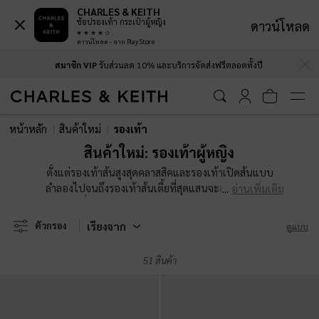
CHARLES & KEITH
ช้อปรองเท้า กระเป๋าผู้หญิง
ดาวน์โหลด
ดาวน์โหลด - จาก Play Store
…
…
สมาชิก VIP
รับส่วนลด 10% และบริการจัดส่งฟรีตลอดทั้งปี
สมาชิก VIP
รับส่วนลด 10% และบริการจัดส่งฟรีตลอดทั้งปี
หน้าหลัก
สินค้าใหม่
รองเท้า
สินค้าใหม่: รองเท้าผู้หญิง
ตั้งแต่รองเท้าส้นสูงสุดคลาสสิคและรองเท้าเปิดส้นแบบ
ลำลองไปจนถึงรองเท้าส้นเตี้ยที่สุดแสนจะสบาย เลือกดู
อ่านเพิ่มเติม
คอลเลคชั่นรองเท้าผู้หญิงล่าสุดของเราได้ทางออนไลน์
เรียงจาก
ตัวกรอง
ดูแบบ
51 สินค้า