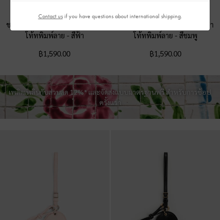
Contact us
if you have questions about international shipping.
ชาร์มรูปเปลือกหอยพร้อมกระเป๋า
ชาร์มรูปเปลือกหอยพร้อมกระเป๋า
โท้ทพิมพ์ลาย
-
สีฟ้า
โท้ทพิมพ์ลาย
-
สีชมพู
฿1,590.00
฿1,590.00
เพลิดเพลินกับส่วนลด 12%* และจัดส่งแบบมาตรฐานฟรี สำหรับการช้อป
ครั้งแรก