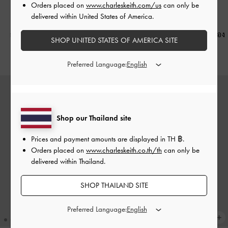
Orders placed on
www.charleskeith.com/us
can only be
delivered within United States of America.
NEW
NEW
กำไลข้อมือรุ่น Donora
-
สีทอง
สร้อยคอพร้อมจี้รุ่น Donora
-
สีทอง
SHOP UNITED STATES OF AMERICA SITE
฿1,290.00
฿1,290.00
Preferred Language:
Shop our Thailand site
Prices and payment amounts are displayed in
TH ฿
.
Orders placed on
www.charleskeith.co.th/th
can only be
delivered within Thailand.
SHOP THAILAND SITE
Preferred Language: