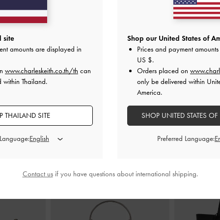
มแพลตฟอร์มผ้า
รองเท้าแตะหนังกลับสังเคราะห์เสริมส้น
รองเท้าส้นเตี้ย
รุ่น Lindon
-
สี
ทรง Scuptural ดีไซน์สายรัดข้อเท้า
-
สี
รุ่น Iman
 site
Shop our United States of Am
จอร์
แบล็คเท็กซ์เจอร์
ent amounts are displayed in
Prices and payment amounts 
US $
.
0
฿2,590.00
on
www.charleskeith.co.th/th
can
Orders placed on
www.charl
 within Thailand.
only be delivered within Unit
America.
 THAILAND SITE
SHOP UNITED STATES OF
สไตล์ลุคด้วย
 Language:
Preferred Language:
Contact us
if you have questions about international shipping.