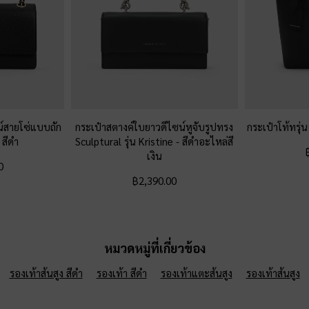
น์สายโซ่แบบถัก
กระเป๋าสตางค์ใบยาวดีไซน์หูจับรูปทรง
กระเป๋าโท้ทรุ่
-
สีดำ
Sculptural รุ่น Kristine
-
สีดำอะไหล่สี
เงิน
0
฿2,390.00
หมวดหมู่ที่เกี่ยวข้อง
รองเท้าส้นสูง สีดำ
รองเท้า สีดำ
รองเท้าแตะส้นสูง
รองเท้าส้นสูง