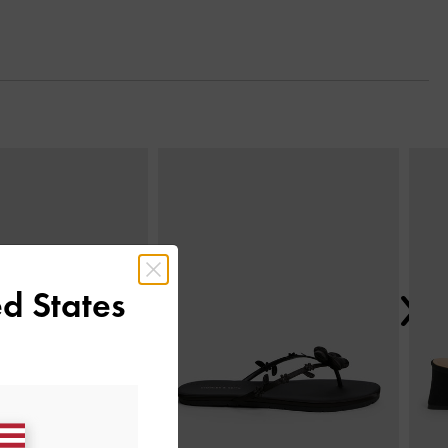
Next
d States