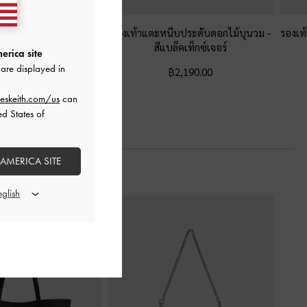
รัดส้นผ้าซาตินประดับโบว์
รองเท้าแตะหนีบประดับดอกไม้บุนวม
-
รองเท้
i
-
สีแบล็คเท็กซ์เจอร์
สีแบล็คเท็กซ์เจอร์
erica site
are displayed in
฿2,190.00
฿2,190.00
eskeith.com/us
can
ed States of
 AMERICA SITE