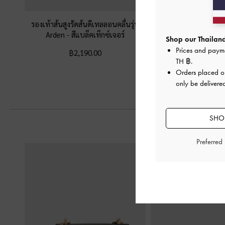
รองเท้าส้นสูงรัดส้นดีเทลลอนคลื่นรุ่น
รองเท้าส้นเตารีดเสริ
Arden
-
สีแบล็คเท็กซ์เจอร์
ซาตินดีเทลสายคาดเท้า
Shop our Thailand
แบล็คเท็กซ์เ
Prices and paym
฿2,190.00
TH ฿
.
฿2,790.0
Orders placed 
only be delivered
SHOP
Preferred