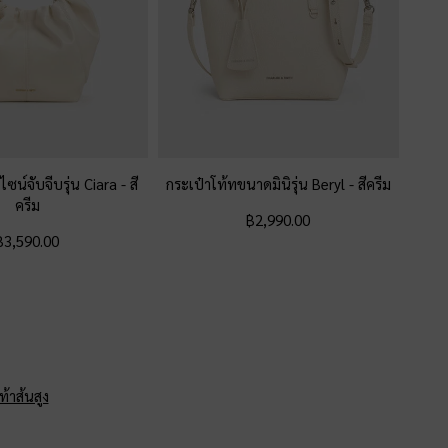
ไซน์จับจีบรุ่น Ciara
-
สี
กระเป๋าโท้ทขนาดมินิรุ่น Beryl
-
สีครีม
ครีม
฿2,990.00
฿3,590.00
ท้าส้นสูง