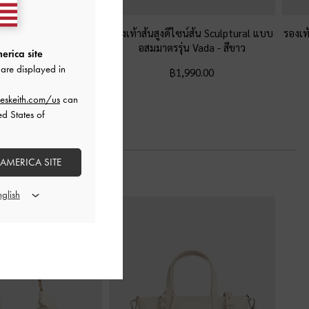
รัดส้นดีไซน์หัวแหลมรุ่น
รองเท้าส้นสูงดีไซน์ส้น Sculptural แบบ
รองเท
erra
-
สีขาว
อสมมาตรรุ่น Vada
-
สีขาว
erica site
are displayed in
฿2,590.00
฿1,990.00
eskeith.com/us
can
ed States of
 AMERICA SITE