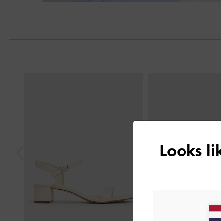
Next
Previous
Looks l