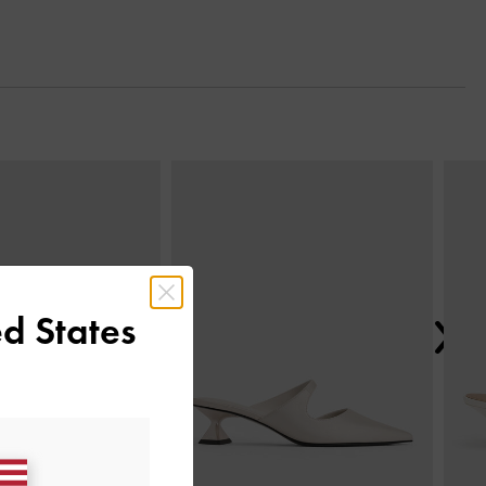
Next
d States