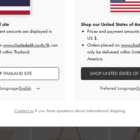
ประดับโบว์และ
รองเท้าเปิดส้นดีเทลลายฉลุ
-
สีขาว
รองเท้าส้นสูง
 Sonali
-
สีขาว
K
 site
Shop our United States of Am
฿2,190.00
ent amounts are displayed in
Prices and payment amounts 
0
US $
.
on
www.charleskeith.co.th/th
can
Orders placed on
www.charl
 within Thailand.
only be delivered within Unit
America.
 THAILAND SITE
SHOP UNITED STATES OF
สไตล์ลุคด้วย
 Language:
Preferred Language:
Contact us
if you have questions about international shipping.