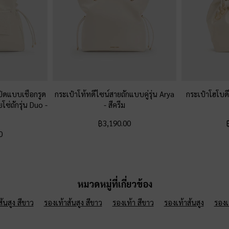
่ปิดแบบเชือกรูด
กระเป๋าโท้ทดีไซน์สายถักแบบคู่รุ่น Arya
กระเป๋าโฮโบดี
โซ่ถักรุ่น Duo
-
-
สีครีม
฿3,190.00
0
หมวดหมู่ที่เกี่ยวข้อง
้นสูง สีขาว
รองเท้าส้นสูง สีขาว
รองเท้า สีขาว
รองเท้าส้นสูง
รองเ