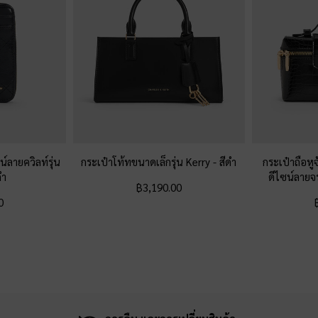
น์ลายควิลท์รุ่น
กระเป๋าโท้ทขนาดเล็กรุ่น Kerry
-
สีดำ
กระเป๋าถือห
ดำ
ดีไซน์ลายจ
฿3,190.00
0