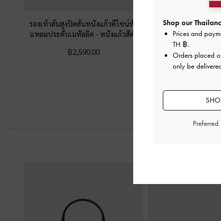
Shop our Thailand
รองเท้าส้นสูงปิดส้นหนังแก้วดีไซน์หัว
รองเท้าแตะส้นสูงพร้อม
แหลมประดับเมทัลลิค
-
หนังแก้วสีดำ
ดีไซน์หัวรองเท้าแบบ
Prices and paym
TH ฿
.
฿2,590.00
฿2,390.0
Orders placed 
฿1,673.0
only be delivered
30% OF
SHOP
Preferred