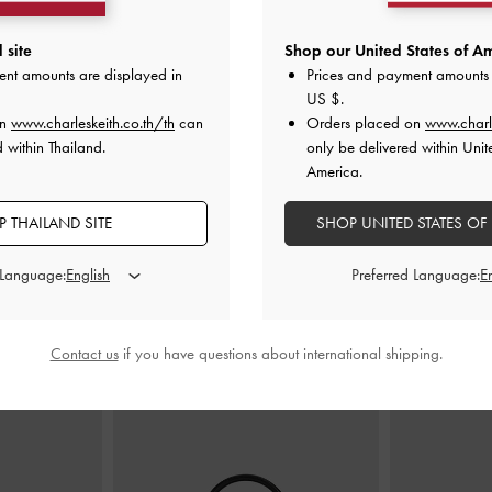
 site
Shop our United States of Am
สายรัดข้อเท้า
รองเท้าแตะหนังกลับสังเคราะห์เสริมส้น
รองเท้าแตะส้นส
เหลี่ยม
-
สีดำ
ทรง Scuptural ดีไซน์สายรัดข้อเท้า
-
สี
พร้อมสายรัดข้อ
ent amounts are displayed in
Prices and payment amounts 
แบล็คเท็กซ์เจอร์
US $
.
0
on
www.charleskeith.co.th/th
can
Orders placed on
www.charl
฿2,590.00
0
 within Thailand.
only be delivered within Unit
F
America.
 THAILAND SITE
SHOP UNITED STATES OF
 Language:
Preferred Language:
สไตล์ลุคด้วย
Contact us
if you have questions about international shipping.