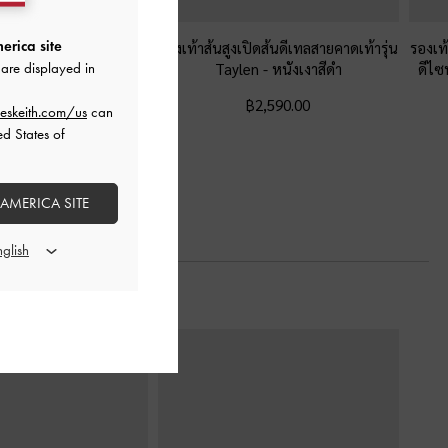
erica site
ูงหนังแก้วดีไซน์ส้นเข็ม
รองเท้าส้นสูงเปิดส้นดีเทลสายคาดเท้ารุ่น
รองเท
เท้ารุ่น Andricia
-
หนัง
Taylen
-
หนังเงาสีดำ
ดีไซ
are displayed in
แก้วสีดำ
฿2,590.00
eskeith.com/us
can
฿2,590.00
ed States of
 AMERICA SITE