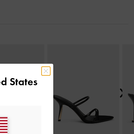
Next
d States