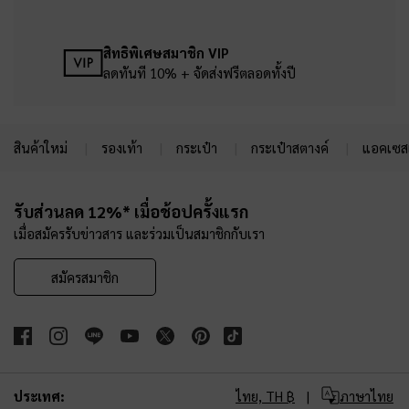
สิทธิพิเศษสมาชิก VIP
ลดทันที 10% + จัดส่งฟรีตลอดทั้งปี
สินค้าใหม่
รองเท้า
กระเป๋า
กระเป๋าสตางค์
แอคเซสเ
Site footer
รับส่วนลด 12%* เมื่อช้อปครั้งแรก
เมื่อสมัครรับข่าวสาร และร่วมเป็นสมาชิกกับเรา
สมัครสมาชิก
ประเทศ:
ไทย,
TH ฿
ภาษาไทย