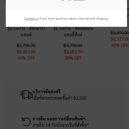
กระเป๋าสะพายไหล่วัสดุ
กระเป๋าสะพายไหล่วัสดุ
กระเป๋าทรงถัง
หนังกลับสังเคราะห์
หนังกลับสังเคราะห์
รุ่น Enola
-
สีดา
Contact us
if you have questions about international shipping.
รีไซเคิลดีไซน์แบบสาน
รีไซเคิลดีไซน์แบบสาน
วน์
รุ่น Ivette
-
สีซาฮารา
รุ่น Ivette
-
สีคอตตอน
฿3,390.00
แซนด์
แคนดี้พิงค์
฿2,373.0
฿3,790.00
฿3,790.00
30% OFF
฿2,653.00
฿2,653.00
30% OFF
30% OFF
บริการจัดส่งฟรี
เมื่อช้อปครบยอดขั้นต่ำ ฿2,500
การคืน และการเปลี่ยนสินค้า
ภายใน 14 วันนับจากวันที่สั่งซื้อ*