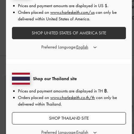
Prices and payment amounts are displayed in
US $
.
เบจ
เบจ
ฉลุ
-
สีเบจ
Orders placed on
www.charleskeith.com/us
can only be
฿2,590.00
฿2,190.00
฿3,790.0
delivered within United States of America.
฿1,533.00
30% OFF
SHOP UNITED STATES OF AMERICA SITE
Preferred Language:
สไตล์ลุคด้วย
Shop our Thailand site
Prices and payment amounts are displayed in
TH ฿
.
Orders placed on
www.charleskeith.co.th/th
can only be
delivered within Thailand.
SHOP THAILAND SITE
Preferred Language: