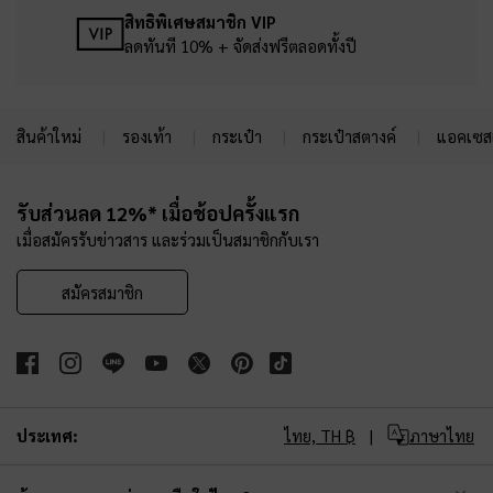
สิทธิพิเศษสมาชิก VIP
ลดทันที 10% + จัดส่งฟรีตลอดทั้งปี
สินค้าใหม่
รองเท้า
กระเป๋า
กระเป๋าสตางค์
แอคเซสเ
Site footer
รับส่วนลด 12%* เมื่อช้อปครั้งแรก
เมื่อสมัครรับข่าวสาร และร่วมเป็นสมาชิกกับเรา
สมัครสมาชิก
ประเทศ:
ไทย,
TH ฿
ภาษาไทย