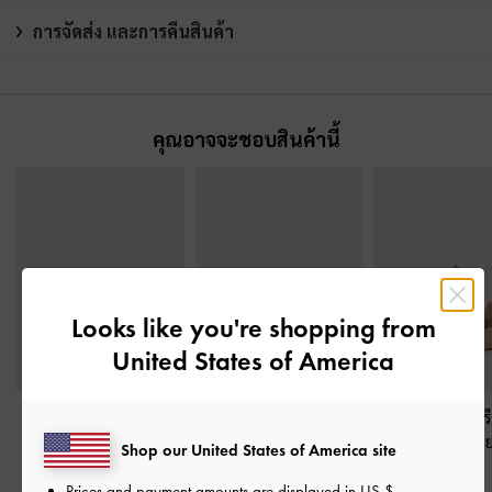
การจัดส่ง และการคืนสินค้า
คุณอาจจะชอบสินค้านี้
Looks like you're shopping from
United States of America
รองเท้าแตะดีไซน์สาย
รองเท้าแตะดีเทลสายคาด
รองเท้าส้นเตาร
ไขว้พร้อมห่วงคล้องนิ้ว
เท้ารุ่น Yara
-
สีคอนยัค
พราดิลล์ดีเทลลา
Shop our United States of America site
เท้า
-
สีคอนยัค
คอนยัค
฿1,990.00
Prices and payment amounts are displayed in
US $
.