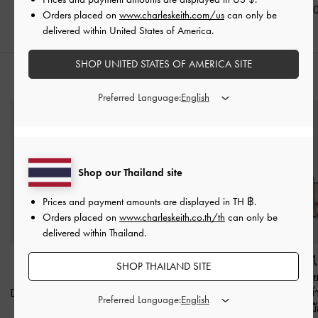
฿1,790.00
฿2,790.0
Orders placed on
www.charleskeith.com/us
can only be
delivered within United States of America.
SHOP UNITED STATES OF AMERICA SITE
สไตล์ลุคด้วย
Preferred Language:
Shop our Thailand site
Prices and payment amounts are displayed in
TH ฿
.
Orders placed on
www.charleskeith.co.th/th
can only be
delivered within Thailand.
กระเป๋าโท้ทดีเทลสายโซ่
กระเป๋าโท้ทขนาดมินิ
กระเป๋าสะพายไห
SHOP THAILAND SITE
และสายคาดด้านข้างรุ่น
ประดับโซ่รุ่น Delfina
-
แคนวาสดีเทลสาย
Delfina
-
สีดิสเทรสด์แทน
สีดัสเต็ดโอ๊ต
สายคาดด้านข้า
Preferred Language:
Delfina
-
สีม