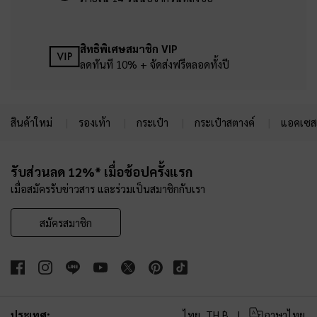
สิทธิพิเศษสมาชิก VIP
ลดทันที 10% + จัดส่งฟรีตลอดทั้งปี
สินค้าใหม่
รองเท้า
กระเป๋า
กระเป๋าสตางค์
แอคเซสเ
Site footer
รับส่วนลด 12%* เมื่อช้อปครั้งแรก
เมื่อสมัครรับข่าวสาร และร่วมเป็นสมาชิกกับเรา
สมัครสมาชิก
ประเทศ:
ไทย,
TH ฿
ภาษาไทย