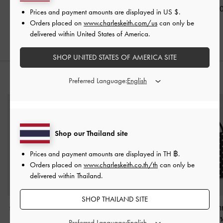
สีดำ
฿2,190.00
฿2,390.0
Prices and payment amounts are displayed in
US $
.
฿2,190.00
Orders placed on
www.charleskeith.com/us
can only be
delivered within United States of America.
SHOP UNITED STATES OF AMERICA SITE
สไตล์ลุคด้วย
Preferred Language:
Shop our Thailand site
Prices and payment amounts are displayed in
TH ฿
.
Orders placed on
www.charleskeith.co.th/th
can only be
delivered within Thailand.
SHOP THAILAND SITE
กระเป๋าใส่บัตรดีไซน์ลาย
กระเป๋าโท้ทขนาดมินิรุ่น
กระเป๋าทรงถังลาย
คลื่นรุ่น Aubrielle
-
สีดำ
Delfina
-
สีดำอะไหล่สี
Hazel
-
สีดำอะไหล
Preferred Language: