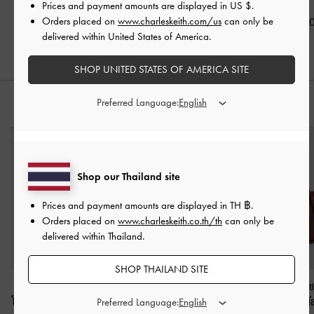
Prices and payment amounts are displayed in
US $
.
Orders placed on
www.charleskeith.com/us
can only be
฿3,190.00
฿3,390.00
฿2,390.0
delivered within United States of America.
SHOP UNITED STATES OF AMERICA SITE
Preferred Language:
สไตล์ลุคด้วย
Shop our Thailand site
Prices and payment amounts are displayed in
TH ฿
.
Orders placed on
www.charleskeith.co.th/th
can only be
delivered within Thailand.
SHOP THAILAND SITE
กระเป๋าโท้ทดีไซน์ทรง
กระเป๋าทรงแซทเชล
กระเป๋าโท้ทดีไ
โค้งขนาดมินิรุ่น Sianna
-
พร้อมหูจับด้านบนรุ่น
โค้งรุ่น Lyla
-
สีมั
Preferred Language: