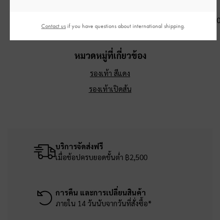
สีไวน์เบอร์รี่เรด
Kerry
-
สีมัลเบอร์รี่พลัม
พลัม
฿2,590.00
฿3,790.00
฿3,190.0
Contact us
if you have questions about international shipping.
หมวดหมู่ที่เกี่ยวข้อง
รองเท้า สีแดง
รองเท้าเปิดส้น
บริการจัดส่งฟรี
เมื่อช้อปครบยอดขั้นต่ำ ฿2,500
การคืน และการเปลี่ยนสินค้า
ภายใน 14 วันนับจากวันที่สั่งซื้อ*