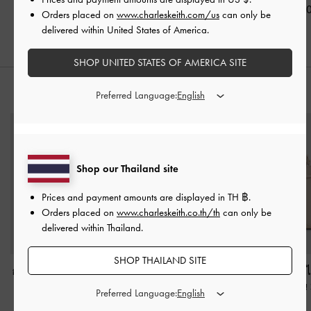
฿2,190.00
฿2,590.00
฿2,390.0
Orders placed on
www.charleskeith.com/us
can only be
delivered within United States of America.
SHOP UNITED STATES OF AMERICA SITE
สไตล์ลุคด้วย
Preferred Language:
Shop our Thailand site
Prices and payment amounts are displayed in
TH ฿
.
Orders placed on
www.charleskeith.co.th/th
can only be
delivered within Thailand.
SHOP THAILAND SITE
กระเป๋าถือประดับเข็มขัด
กระเป๋าโท้ทใบเล็กผ้าแค
กระเป๋าทรงถังดีไ
รุ่น Arlet
-
สีโทป
นวาสรุ่น Daylla
-
สีแทน
ทรงเรขาคณิตรุ่น 
Preferred Language:
สีโอ๊ต