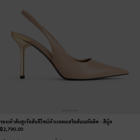
รองเท้าส้นสูงรัดส้นดีไซน์หัวเเหลมเสริมส้นเมทัลลิค
- สีนู้ด
฿2,790.00