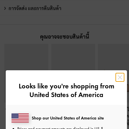
การจัดส่ง และการคืนสินค้า
คุณอาจจะชอบสินค้านี้
Looks like you're shopping from
United States of America
รองเท้าส้นเตี้ยรัดส้นหนัง
รองเท้าส้นสูงปิดส้นหนัง
รองเท้าส้นเข็มดี
แก้วดีเทลสายคาดรุ่น
แก้วดีไซน์หัวแหลมประ
รองเท้าแบบแหล
Shop our United States of America site
Maybelle
-
สีนู้ด
ดับเมทัลลิค
-
สีนู้ด
Emmy
-
สีน
Prices and payment amounts are displayed in
US $
.