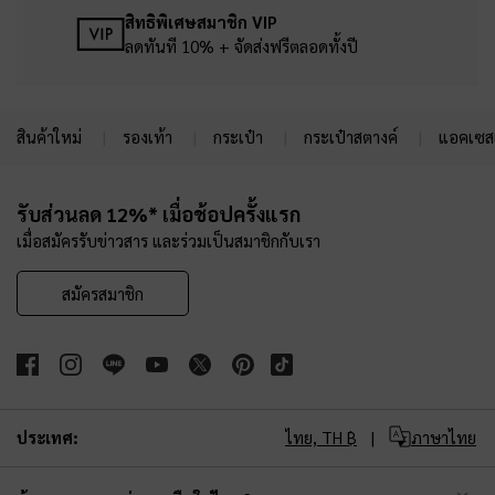
สิทธิพิเศษสมาชิก VIP
ลดทันที 10% + จัดส่งฟรีตลอดทั้งปี
สินค้าใหม่
รองเท้า
กระเป๋า
กระเป๋าสตางค์
แอคเซสเ
Site footer
รับส่วนลด 12%* เมื่อช้อปครั้งแรก
เมื่อสมัครรับข่าวสาร และร่วมเป็นสมาชิกกับเรา
สมัครสมาชิก
ประเทศ:
ไทย,
TH ฿
ภาษาไทย