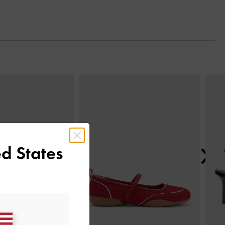
Next
d States