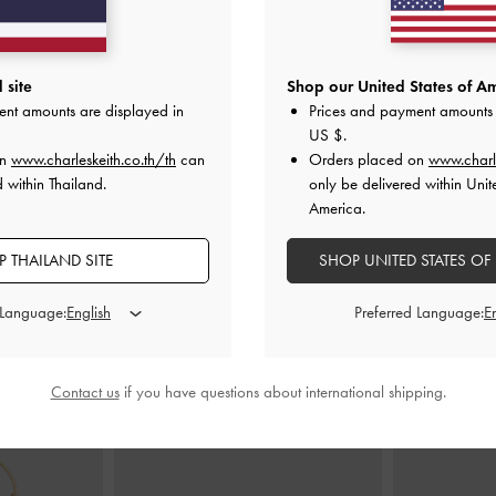
วแหลมแบบเปิด
รองเท้าส้นสูงผ้าซาตินดีไซน์ส้นเข็ม
รองเท้าปิดส้
ีแดง
พร้อมสายคาดแบบจับจีบ
-
สีแดง
Co
 site
Shop our United States of Am
ent amounts are displayed in
Prices and payment amounts 
0
฿2,590.00
US $
.
on
www.charleskeith.co.th/th
can
Orders placed on
www.charl
 within Thailand.
only be delivered within Unit
America.
 THAILAND SITE
SHOP UNITED STATES OF
สไตล์ลุคด้วย
 Language:
Preferred Language:
Contact us
if you have questions about international shipping.