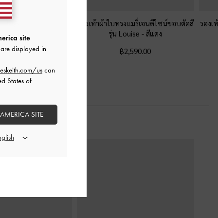
นหัวแหลมประดับหมุดรุ่น
รองเท้าผ้าใบทรงแมรี่เจนดีไซน์ขอบตัดสี
รองเท
ralie
-
สีแดง
รุ่น Louise
-
สีแดง
erica site
are displayed in
฿2,790.00
฿2,590.00
eskeith.com/us
can
ed States of
 AMERICA SITE