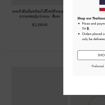
รองเท้าส้นเข็มหนังแก้วดีไซน์หัวรองเท้า
รองเท้าแตะส้นเข็มหั
แบบแหลมรุ่น Emmy
-
สีแดง
หน้าเท้า
-
ส
Shop our Thailand
Prices and paym
฿2,390.00
฿2,590.0
TH ฿
.
Orders placed 
only be delivered
SHOP
Preferred