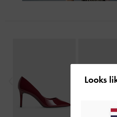
Next
Previous
Looks l