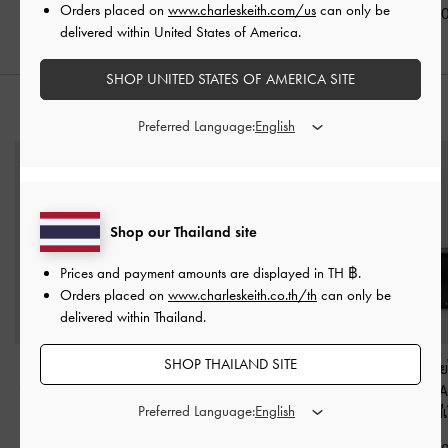
Orders placed on
www.charleskeith.com/us
can only be
฿2,190.00
฿2,590.00
฿3,390.0
delivered within United States of America.
SHOP UNITED STATES OF AMERICA SITE
สไตล์ลุคด้วย
Preferred Language:
Shop our Thailand site
Prices and payment amounts are displayed in
TH ฿
.
Orders placed on
www.charleskeith.co.th/th
can only be
delivered within Thailand.
SHOP THAILAND SITE
กระเป๋าสะพายไหล่
กระเป๋าโท้ทขนาดมินิ
กระเป๋าสะพาย
ประดับหมุดรุ่น Tatiana
ประดับโซ่รุ่น Delfina
-
สี
ประดับหมุดรุ่น
Preferred Language:
-
สีดำอะไหล่สีเงิน
ดำอะไหล่สีเงิน
สีดำอะไหล่สีเ