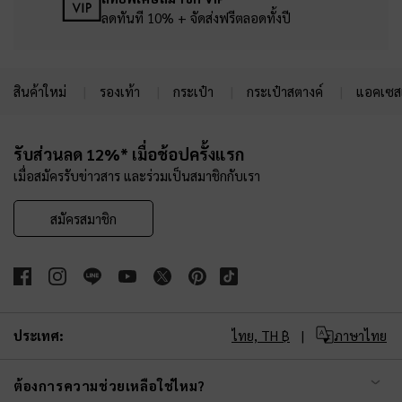
ลดทันที 10% + จัดส่งฟรีตลอดทั้งปี
สินค้าใหม่
รองเท้า
กระเป๋า
กระเป๋าสตางค์
แอคเซสเ
Site footer
รับส่วนลด 12%* เมื่อช้อปครั้งแรก
เมื่อสมัครรับข่าวสาร และร่วมเป็นสมาชิกกับเรา
สมัครสมาชิก
ประเทศ:
ไทย,
TH ฿
ภาษาไทย
ต้องการความช่วยเหลือใช่ไหม?