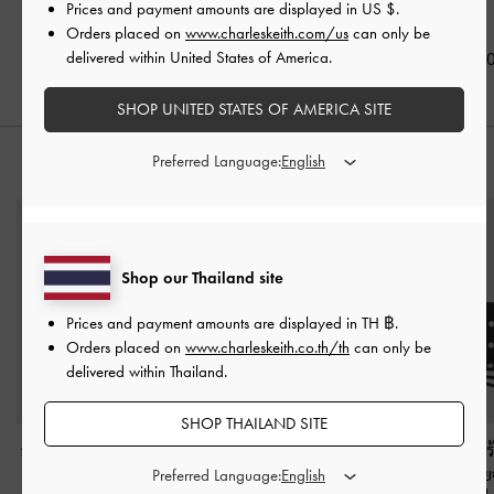
Prices and payment amounts are displayed in
US $
.
สีดำ
Orders placed on
www.charleskeith.com/us
can only be
฿2,190.00
฿2,390.00
delivered within United States of America.
฿3,590.0
SHOP UNITED STATES OF AMERICA SITE
Preferred Language:
สไตล์ลุคด้วย
Shop our Thailand site
Prices and payment amounts are displayed in
TH ฿
.
Orders placed on
www.charleskeith.co.th/th
can only be
delivered within Thailand.
SHOP THAILAND SITE
กระเป๋าโท้ทขนาดเล็กรุ่น
กระเป๋าสตางค์ตกแต่งด้วย
กระเป๋าสตางค์พร
Kerry
-
สีดำ
โบว์รุ่น Hazel
-
สีดำ
คล้องข้อมือลายจ
Preferred Language: