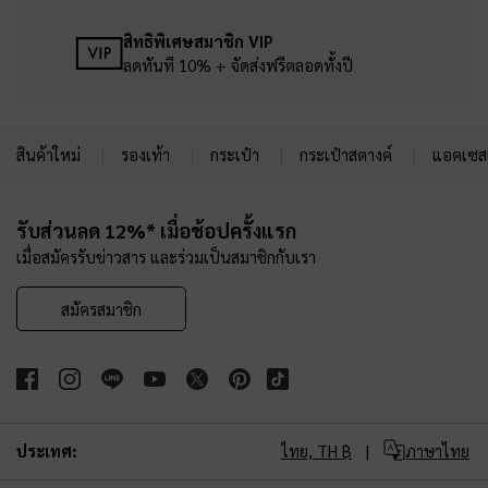
สิทธิพิเศษสมาชิก VIP
ลดทันที 10% + จัดส่งฟรีตลอดทั้งปี
สินค้าใหม่
รองเท้า
กระเป๋า
กระเป๋าสตางค์
แอคเซสเ
Site footer
รับส่วนลด 12%* เมื่อช้อปครั้งแรก
เมื่อสมัครรับข่าวสาร และร่วมเป็นสมาชิกกับเรา
สมัครสมาชิก
ประเทศ:
ไทย,
TH ฿
ภาษาไทย