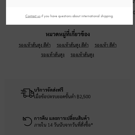
อะไหล่สีเงิน
Sianna
-
สีดำอะไห
฿3,190.00
฿1,590.00
฿1,390.0
Contact us
if you have questions about international shipping.
หมวดหมู่ที่เกี่ยวข้อง
รองเท้าส้นสูง สีดำ
รองเท้าส้นสูง สีดำ
รองเท้า สีดำ
รองเท้าส้นสูง
รองเท้าส้นสูง
บริการจัดส่งฟรี
เมื่อช้อปครบยอดขั้นต่ำ ฿2,500
การคืน และการเปลี่ยนสินค้า
ภายใน 14 วันนับจากวันที่สั่งซื้อ*