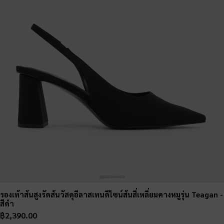
รองเท้าส้นสูงรัดส้นวัสดุอีลาสเทนดีไซน์ส้นสี่เหลี่ยมคางหมูรุ่น Teagan
-
สีดำ
฿2,390.00