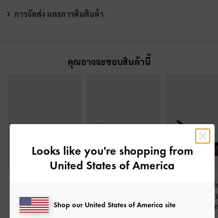
การจัดส่ง และการคืนสินค้า
คุณอาจจะชอบสินค้านี้
Looks like you're shopping from
United States of America
รองเท้าแมรี่เจนส้นเตี้ย
รองเท้าส้นสูงรัดส้นแบบ
รองเท้าส้นสูงรัดส
ดีเทลงานสาน
-
สีน้ำตาล
สานดีไซน์หัวแหลมรุ่น
ดีไซน์อสมมาตรรุ่
Shop our United States of America site
Ivette
-
สีคาราเมล
-
สีดาร์คบราวเท็ก
฿2,590.00