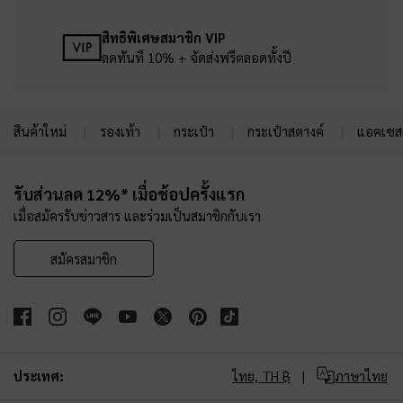
สิทธิพิเศษสมาชิก VIP
ลดทันที 10% + จัดส่งฟรีตลอดทั้งปี
สินค้าใหม่
รองเท้า
กระเป๋า
กระเป๋าสตางค์
แอคเซสเ
Site footer
รับส่วนลด 12%* เมื่อช้อปครั้งแรก
เมื่อสมัครรับข่าวสาร และร่วมเป็นสมาชิกกับเรา
สมัครสมาชิก
ประเทศ:
ไทย,
TH ฿
ภาษาไทย