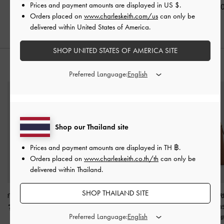
Prices and payment amounts are displayed in
US $
.
฿2,590.00
฿2,590.0
Orders placed on
www.charleskeith.com/us
can only be
delivered within United States of America.
SHOP UNITED STATES OF AMERICA SITE
สไตล์ลุคด้วย
Preferred Language:
Shop our Thailand site
Prices and payment amounts are displayed in
TH ฿
.
Orders placed on
www.charleskeith.co.th/th
can only be
delivered within Thailand.
SHOP THAILAND SITE
กระเป๋าโท้ทดีเทลงานสาน
กระเป๋าโท้ทดีเทลงานสาน
กระเป๋าโท้ทดีไ
รุ่น Ivette
-
สีช็อคโกแลต
รุ่น Calla
-
สีช็อคโกแลต
เรขาคณิตรุ่น Na
Preferred Language:
ช็อคโกแล