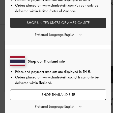
฿2,390.00
฿2,390.00
฿2,590.0
Orders placed on
www.charleskeith.com/us
can only be
delivered within United States of America.
SHOP UNITED STATES OF AMERICA SITE
สไตล์ลุคด้วย
Preferred Language:
Shop our Thailand site
Prices and payment amounts are displayed in
TH ฿
.
Orders placed on
www.charleskeith.co.th/th
can only be
delivered within Thailand.
SHOP THAILAND SITE
กระเป๋าใส่บัตรดีไซน์ลาย
กระเป๋าถือประดับโบว์รุ่น
กระเป๋าโท้ทหูจับ
ควิลท์รุ่น Cleo
-
สีดำ
Hazel
-
สีดำอะไหล่สีเงิน
ตกแต่งเข็มขัดรุ่น
Preferred Language:
สีดำ