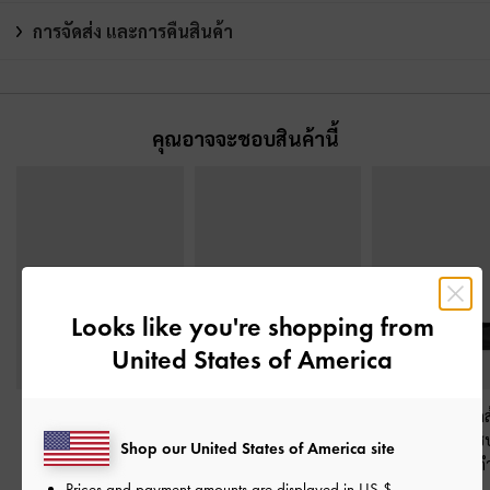
การจัดส่ง และการคืนสินค้า
คุณอาจจะชอบสินค้านี้
Looks like you're shopping from
United States of America
รองเท้าส้นสูงรัดส้น
รองเท้าส้นสูงรัดส้นดีเทล
รองเท้าส้นสูงรัด
ประดับมุกรุ่น Marie
-
สายคาดตัววี
-
หนังเงาสี
แมรี่เจนดีเทลโซ
Shop our United States of America site
หนังเงาสีดำ
ดำ
ชาร์ม
-
สีด
Prices and payment amounts are displayed in
US $
.