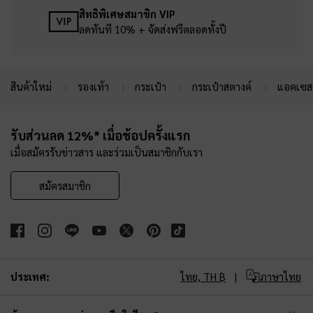
สิทธิพิเศษสมาชิก VIP
ลดทันที 10% + จัดส่งฟรีตลอดทั้งปี
สินค้าใหม่
รองเท้า
กระเป๋า
กระเป๋าสตางค์
แอคเซสเ
Site footer
รับส่วนลด 12%* เมื่อช้อปครั้งแรก
เมื่อสมัครรับข่าวสาร และร่วมเป็นสมาชิกกับเรา
สมัครสมาชิก
ประเทศ:
ไทย,
TH ฿
ภาษาไทย