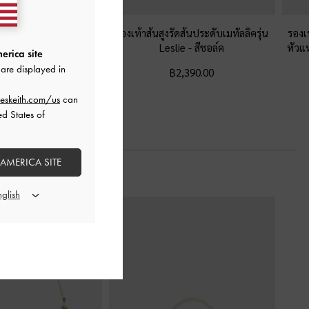
นดีเทลโซ่ประดับชาร์ม
-
สี
รองเท้าส้นสูงรัดส้นประดับเมทัลลิครุ่น
รองเท
ชอล์ค
Leslie
-
สีชอล์ค
หัวแ
erica site
are displayed in
฿2,390.00
฿2,390.00
eskeith.com/us
can
ed States of
 AMERICA SITE