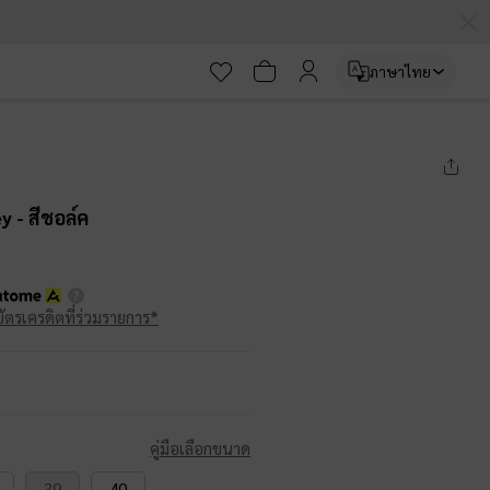
ภาษาไทย
ey
- สีชอล์ค
บัตรเครดิตที่ร่วมรายการ*
คู่มือเลือกขนาด
39
40