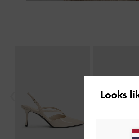
Previous
Looks l