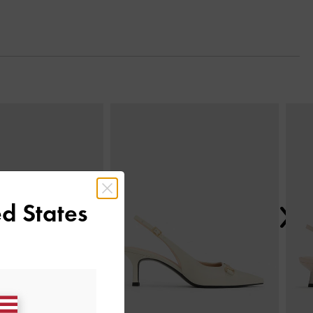
Next
d States