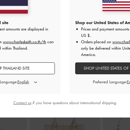
ีเทลสายคาดแบบ
รองเท้าส้นสูงรัดส้นทรงแมรี่เจนดีเทลโซ่
รองเท้าแมรี่เจ
ลลิค
-
สีชอล์ค
ประดับชาร์ม
-
สีชอล์ค
 site
Shop our United States of Am
ent amounts are displayed in
Prices and payment amounts 
0
฿2,590.00
US $
.
on
www.charleskeith.co.th/th
can
Orders placed on
www.charl
 within Thailand.
only be delivered within Unit
America.
 THAILAND SITE
SHOP UNITED STATES OF
สไตล์ลุคด้วย
 Language:
Preferred Language:
Contact us
if you have questions about international shipping.