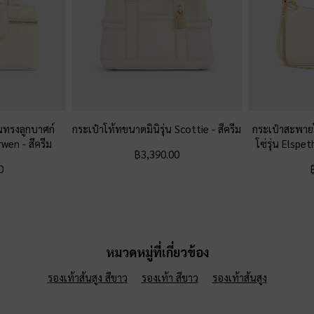
นทรงลูกบาศก์
กระเป๋าโท้ทขนาดมินิรุ่น Scottie
-
สีครีม
กระเป๋าสะพาย
 Arwen
-
สีครีม
โซ่รุ่น Elspe
฿3,390.00
0
หมวดหมู่ที่เกี่ยวข้อง
รองเท้าส้นสูง สีขาว
รองเท้า สีขาว
รองเท้าส้นสูง