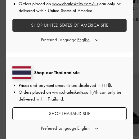
รองเท้าส้นสูงรัดส้น
รองเท้าส้นสูงรัดส้นดีเทล
แว่นตากันแดดก
Orders placed on
www.charleskeith.com/us
can only be
ประดับมุกรุ่น Marie
-
สายคาดตัววี
-
หนังเงาสี
รีรุ่น Pecola
-
delivered within United States of America.
หนังเงาสีดำ
ดำ
฿2,790.0
SHOP UNITED STATES OF AMERICA SITE
฿2,390.00
฿2,390.00
Preferred Language:
สไตล์ลุคด้วย
Shop our Thailand site
Prices and payment amounts are displayed in
TH ฿
.
Orders placed on
www.charleskeith.co.th/th
can only be
delivered within Thailand.
SHOP THAILAND SITE
Preferred Language: