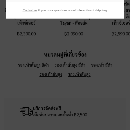
รองเท้าส้นสูงเปิดส้น
รองเท้าแตะหนังแท้สาย
รองเท้าส้นสูงรัด
ดีไซน์หัวแหลมดีเทลลอน
คาดด้านหน้าแบบคู่
ซาตินประดับส
Contact us
if you have questions about international shipping.
คลื่นรุ่น Arden
-
สีแบล็ค
ประดับผ้าพิมพ์ลายรุ่น
แบบจับจีบ
-
สี
เท็กซ์เจอร์
Tayari
-
สีชอล์ค
เท็กซ์เจอร์
฿2,390.00
฿2,990.00
฿2,590.0
หมวดหมู่ที่เกี่ยวข้อง
รองเท้าส้นสูง สีดำ
รองเท้าส้นสูง สีดำ
รองเท้า สีดำ
รองเท้าส้นสูง
รองเท้าส้นสูง
บริการจัดส่งฟรี
เมื่อช้อปครบยอดขั้นต่ำ ฿2,500