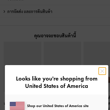
การจัดส่ง และการคืนสินค้า
คุณอาจจะชอบสินค้านี้
Looks like you're shopping from
United States of America
รองเท้าแมรี่เจนเสริม
รองเท้าส้นสูงปิดส้นหัว
รองเท้าส้นสูงรั
แพลตฟอร์ม
-
สีดาร์คบรา
แหลมดีเทลงานสาน
-
สี
สานดีไซน์หัวแห
Shop our United States of America site
วน์
น้ำตาล
Ivette
-
สีคาร