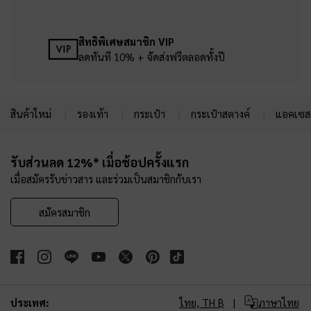
สิทธิพิเศษสมาชิก VIP
ลดทันที 10% + จัดส่งฟรีตลอดทั้งปี
สินค้าใหม่
รองเท้า
กระเป๋า
กระเป๋าสตางค์
แอคเซสเ
Site footer
รับส่วนลด 12%* เมื่อช้อปครั้งแรก
เมื่อสมัครรับข่าวสาร และร่วมเป็นสมาชิกกับเรา
สมัครสมาชิก
ประเทศ:
ไทย,
TH ฿
ภาษาไทย