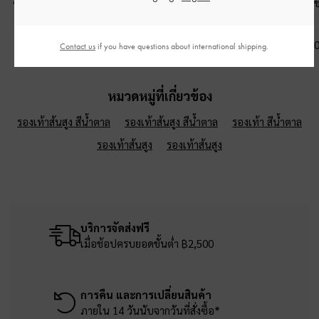
ซิปด้านบนรุ่น Midori
-
สี
สีเอสเพรสโซบราวน์
Harmonee
-
สี
เอสเพรสโซบราวน์
แลต
฿3,590.00
฿1,490.00
฿1,290.0
Contact us
if you have questions about international shipping.
หมวดหมู่ที่เกี่ยวข้อง
รองเท้าส้นสูง สีน้ำตาล
รองเท้าส้นสูง สีน้ำตาล
รองเท้า สีน้ำตาล
รองเท้าส้นสูง
รองเท้าส้นสูง
บริการจัดส่งฟรี
เมื่อช้อปครบยอดขั้นต่ำ ฿2,500
การคืน และการเปลี่ยนสินค้า
ภายใน 14 วันนับจากวันที่สั่งซื้อ*