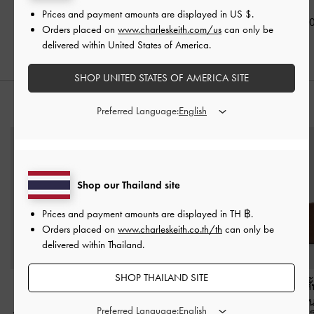
Prices and payment amounts are displayed in
US $
.
฿2,590.00
฿2,790.00
฿2,590.0
Orders placed on
www.charleskeith.com/us
can only be
delivered within United States of America.
SHOP UNITED STATES OF AMERICA SITE
สไตล์ลุคด้วย
Preferred Language:
Shop our Thailand site
Prices and payment amounts are displayed in
TH ฿
.
Orders placed on
www.charleskeith.co.th/th
can only be
delivered within Thailand.
SHOP THAILAND SITE
กระเป๋าสตางค์ทรง
กระเป๋าสะพายไหล่ดีเทล
กระเป๋าสตางใบสั้
สี่เหลี่ยมดีไซน์ที่ปิดแบบ
ชาร์มงานถักรุ่น Haylen
-
ที่ปิดแบบซิปด้า
Preferred Language: