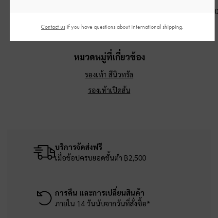
รสด์แทน
฿3,390.00
฿3,390.0
฿3,590.00
Contact us
if you have questions about international shipping.
หมวดหมู่ที่เกี่ยวข้อง
รองเท้า สีนิวทรัล
รองเท้าเปิดส้น
บริการจัดส่งฟรี
เมื่อช้อปครบยอดขั้นต่ำ ฿2,500
การคืน และการเปลี่ยนสินค้า
ภายใน 14 วันนับจากวันที่สั่งซื้อ*