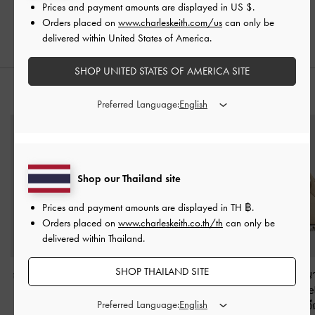
Prices and payment amounts are displayed in
US $
.
฿2,590.00
฿1,790.00
Orders placed on
www.charleskeith.com/us
can only be
delivered within United States of America.
SHOP UNITED STATES OF AMERICA SITE
สไตล์ลุคด้วย
Preferred Language:
Shop our Thailand site
Prices and payment amounts are displayed in
TH ฿
.
Orders placed on
www.charleskeith.co.th/th
can only be
delivered within Thailand.
SHOP THAILAND SITE
กระเป๋าสะพายไหล่ดีเทล
กระเป๋าโท้ทดีเทลสายโซ่
กระเป๋าโท้ทขนา
สายโซ่และสายคาดด้าน
และสายคาดด้านข้างรุ่น
ประดับโซ่รุ่น D
Preferred Language:
ข้างรุ่น Delfina
-
สีดิสเท
Delfina
-
สีดิสเทรสด์แทน
สีดัสเต็ดโอ๊