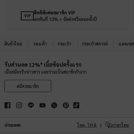
สิทธิพิเศษสมาชิก VIP
ลดทันที 10% + จัดส่งฟรีตลอดทั้งปี
สินค้าใหม่
รองเท้า
กระเป๋า
กระเป๋าสตางค์
แอคเซสเ
Site footer
รับส่วนลด 12%* เมื่อช้อปครั้งแรก
เมื่อสมัครรับข่าวสาร และร่วมเป็นสมาชิกกับเรา
สมัครสมาชิก
ประเทศ:
ไทย,
TH ฿
ภาษาไทย