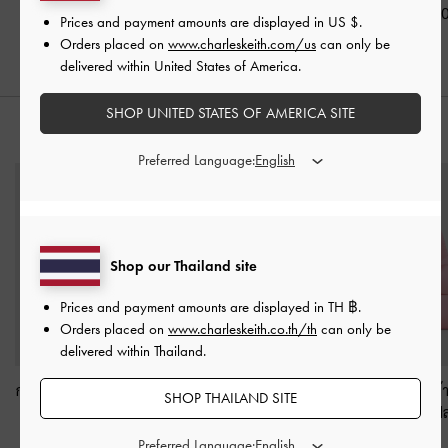
฿2,590.00
฿2,390.0
Prices and payment amounts are displayed in
US $
.
Orders placed on
www.charleskeith.com/us
can only be
delivered within United States of America.
SHOP UNITED STATES OF AMERICA SITE
สไตล์ลุคด้วย
Preferred Language:
Shop our Thailand site
Prices and payment amounts are displayed in
TH ฿
.
Orders placed on
www.charleskeith.co.th/th
can only be
delivered within Thailand.
กระเป๋าทรงลูกบาศก์ลายค
กระเป๋าคล้องข้อมือดีไซน์
กระเป๋าทรงถังผ้
SHOP THAILAND SITE
วิลท์ดีไซน์หูจับด้านบน
ลายควิลท์รุ่น Apfra
-
ตกแต่งโบว์
-
สีฟ
รุ่น Arwen
-
สีชมพู
สีชมพู
พิงค์
Preferred Language: