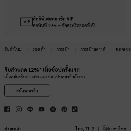
สิทธิพิเศษสมาชิก VIP
ลดทันที 10% + จัดส่งฟรีตลอดทั้งปี
สินค้าใหม่
รองเท้า
กระเป๋า
กระเป๋าสตางค์
แอคเซสเ
Site footer
รับส่วนลด 12%* เมื่อช้อปครั้งแรก
เมื่อสมัครรับข่าวสาร และร่วมเป็นสมาชิกกับเรา
สมัครสมาชิก
ประเทศ:
ไทย,
TH ฿
ภาษาไทย