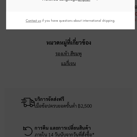
฿2,590.00
฿1,390.00
฿2,590.00
฿1,813.0
30% OFF
Contact us
if you have questions about international shipping.
หมวดหมู่ที่เกี่ยวข้อง
รองเท้า สีชมพู
แมรี่เจน
บริการจัดส่งฟรี
เมื่อช้อปครบยอดขั้นต่ำ ฿2,500
การคืน และการเปลี่ยนสินค้า
ภายใน 14 วันนับจากวันที่สั่งซื้อ*