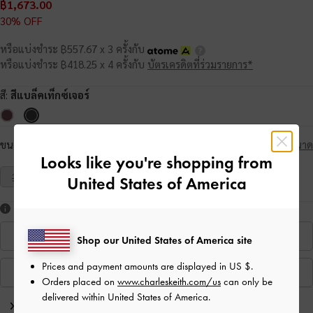
฿1,673.00
30% OFF
หรือแบ่งชำระ ฿557.67 x 3 ครั้งกับ
หรือแบ่งชำระ ฿418.25 x 4 ครั้งกับ
บัตรเครดิตที่ร่วมรายการ*
สี:
สีแบล็คเท็กซ์เจอร์
ขนาด:
เลือกขนาด
คู่มือเลือกขนาด
Looks like you're shopping from
35
36
37
38
39
40
United States of America
ชอบสไตล์นี้ใช่ไหม?
ค้นหาที่สาขา
Shop our United States of America site
Prices and payment amounts are displayed in
US $
.
ชมสินค้าที่คล้ายกัน
Orders placed on
www.charleskeith.com/us
can only be
delivered within United States of America.
บันทึกจากบรรณาธิการ