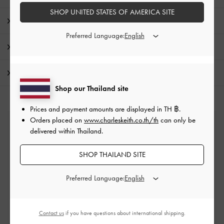
SHOP UNITED STATES OF AMERICA SITE
รายละเอียดสินค้า และคำแนะนำการดูแลรักษา
Preferred Language:
โปรโมชั่น
การจัดส่ง และการคืนสินค้า
Shop our Thailand site
Prices and payment amounts are displayed in
TH ฿
.
Orders placed on
www.charleskeith.co.th/th
can only be
บริการจัดส่งฟรี
delivered within Thailand.
เมื่อช้อปครบยอดขั้นต่ำ ฿2,500
SHOP THAILAND SITE
การคืน และการเปลี่ยนสินค้า
Preferred Language:
ภายใน 14 วันนับจากวันที่สั่งซื้อ*
Contact us
if you have questions about international shipping.
สิทธิพิเศษสมาชิก VIP