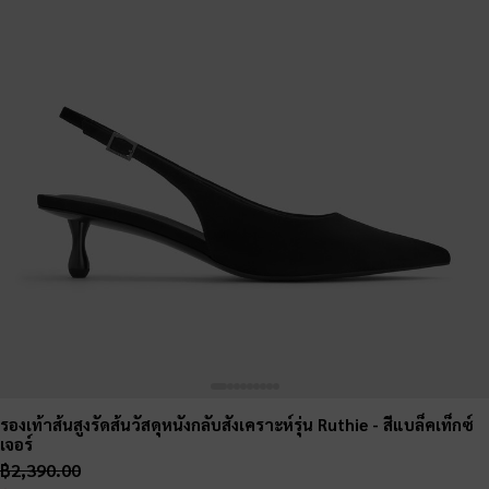
รองเท้าส้นสูงรัดส้นวัสดุหนังกลับสังเคราะห์รุ่น Ruthie
- สีแบล็คเท็กซ์
เจอร์
฿2,390.00