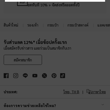
ลดทันที 10% + จัดส่งฟรีตลอดทั้งปี
สินค้าใหม่
รองเท้า
กระเป๋า
กระเป๋าสตางค์
แอคเซสเ
Site footer
รับส่วนลด 12%* เมื่อช้อปครั้งแรก
เมื่อสมัครรับข่าวสาร และร่วมเป็นสมาชิกกับเรา
สมัครสมาชิก
ประเทศ:
ไทย,
TH ฿
ภาษาไทย
ต้องการความช่วยเหลือใช่ไหม?