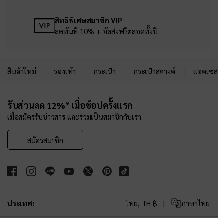
สิทธิพิเศษสมาชิก VIP
ลดทันที 10% + จัดส่งฟรีตลอดทั้งปี
สินค้าใหม่
รองเท้า
กระเป๋า
กระเป๋าสตางค์
แอคเซสเ
Site footer
รับส่วนลด 12%* เมื่อช้อปครั้งแรก
เมื่อสมัครรับข่าวสาร และร่วมเป็นสมาชิกกับเรา
สมัครสมาชิก
ประเทศ:
ไทย,
TH ฿
ภาษาไทย