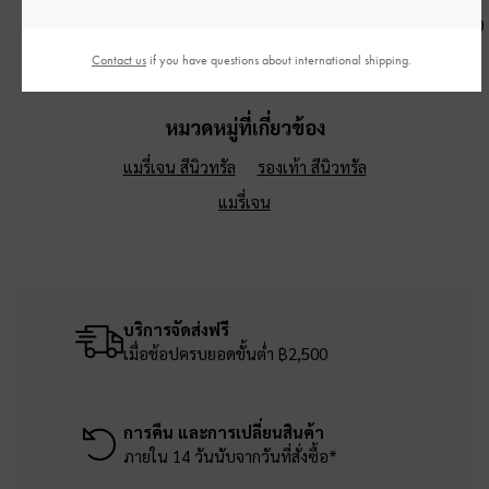
สีครีม
฿3,190.00
฿990.00
฿2,390.00
Contact us
if you have questions about international shipping.
หมวดหมู่ที่เกี่ยวข้อง
แมรี่เจน สีนิวทรัล
รองเท้า สีนิวทรัล
แมรี่เจน
บริการจัดส่งฟรี
เมื่อช้อปครบยอดขั้นต่ำ ฿2,500
การคืน และการเปลี่ยนสินค้า
ภายใน 14 วันนับจากวันที่สั่งซื้อ*