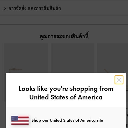
การจัดส่ง และการคืนสินค้า
คุณอาจจะชอบสินค้านี้
Looks like you're shopping from
United States of America
รองเท้าส้นสูงพร้อมสาย
รองเท้าปิดส้นทรงแมรี่
รองเท้าส้นสูงรัดส
รัดข้อเท้ารุ่น Fianna
-
สี
เจนประดับดีเทลโบว์
Taylen
-
สี
Shop our United States of America site
เบจ
กุหลาบรุ่น Kelis
-
สีเบจ
฿2,590.0