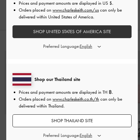
Prices and payment amounts are displayed in
US $
.
฿2,590.00
฿2,590.00
Orders placed on
www.charleskeith.com/us
can only be
delivered within United States of America.
SHOP UNITED STATES OF AMERICA SITE
สไตล์ลุคด้วย
Preferred Language:
Shop our Thailand site
Prices and payment amounts are displayed in
TH ฿
.
Orders placed on
www.charleskeith.co.th/th
can only be
delivered within Thailand.
SHOP THAILAND SITE
กระเป๋าถือทรงยาวรุ่น
กระเป๋าสตางค์ใบยาว
กระเป๋าใส่บัตรดี
Lilibet
-
สีเอสเพรสโซ
ดีไซน์หูจับรูปทรง
สานรุ่น Ivett
Preferred Language:
บราวน์
Sculptural รุ่น Kristine
-
คอตตอนแคนดี้