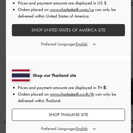
Prices and payment amounts are displayed in
US $
.
฿2,190.00
฿2,390.0
Orders placed on
www.charleskeith.com/us
can only be
฿2,590.00
delivered within United States of America.
SHOP UNITED STATES OF AMERICA SITE
Preferred Language:
สไตล์ลุคด้วย
Shop our Thailand site
Prices and payment amounts are displayed in
TH ฿
.
Orders placed on
www.charleskeith.co.th/th
can only be
delivered within Thailand.
SHOP THAILAND SITE
กระเป๋าโท้ทรุ่น Sansa
-
สี
กระเป๋าทรงโบว์ลิ่งรุ่น
กระเป๋าเป้ลายควิ
Preferred Language:
ดำอะไหล่สีเงิน
Sianna
-
สีดำอะไหล่สีเงิน
Aubrielle
-
สีดำอ