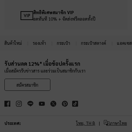
สิทธิพิเศษสมาชิก VIP
ลดทันที 10% + จัดส่งฟรีตลอดทั้งปี
สินค้าใหม่
รองเท้า
กระเป๋า
กระเป๋าสตางค์
แอคเซสเ
Site footer
รับส่วนลด 12%* เมื่อช้อปครั้งแรก
เมื่อสมัครรับข่าวสาร และร่วมเป็นสมาชิกกับเรา
สมัครสมาชิก
ประเทศ:
ไทย,
TH ฿
ภาษาไทย