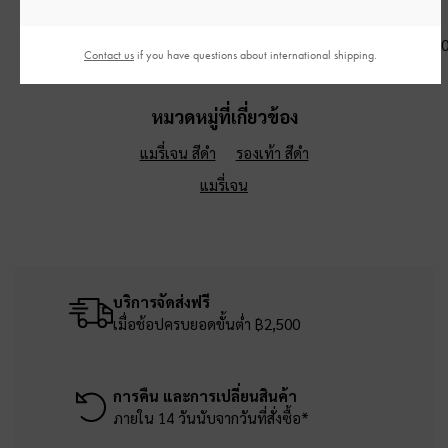
เงิน
฿3,590.00
฿3,190.00
฿3,990.0
Contact us
if you have questions about international shipping.
หมวดหมู่ที่เกี่ยวข้อง
แมรี่เจน สีดำ
รองเท้า สีดำ
แมรี่เจน
บริการจัดส่งฟรี
เมื่อช้อปครบยอดขั้นต่ำ ฿2,500
การคืน และการเปลี่ยนสินค้า
ภายใน 14 วันนับจากวันที่สั่งซื้อ*