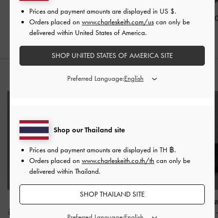
เท้า
-
สีคอนยัค
Prices and payment amounts are displayed in
US $
.
฿2,190.00
฿1,990.0
Orders placed on
www.charleskeith.com/us
can only be
฿1,790.00
delivered within United States of America.
SHOP UNITED STATES OF AMERICA SITE
สไตล์ลุคด้วย
Preferred Language:
Shop our Thailand site
Prices and payment amounts are displayed in
TH ฿
.
Orders placed on
www.charleskeith.co.th/th
can only be
delivered within Thailand.
SHOP THAILAND SITE
กระเป๋าใส่บัตรหลายช่อง
กระเป๋าสะพายข้างรุ่น
กระเป๋าใส่บัตรห
ดีไซน์หนังแท้
-
สีคอนยัค
Charlot
-
สีดาร์คบราวน์
ดีไซน์หนังแท้
Preferred Language: