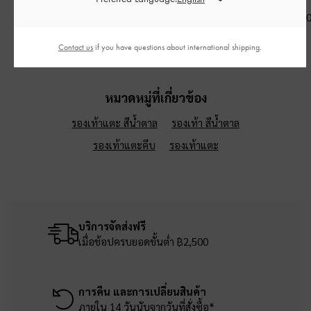
฿1,390.00
฿2,790.00
฿1,390.0
Contact us
if you have questions about international shipping.
หมวดหมู่ที่เกี่ยวข้อง
รองเท้าแตะ สีน้ำตาล
รองเท้า สีน้ำตาล
รองเท้าแตะคีบ
รองเท้าแตะ
บริการจัดส่งฟรี
เมื่อช้อปครบยอดขั้นต่ำ ฿2,500
การคืน และการเปลี่ยนสินค้า
ภายใน 14 วันนับจากวันที่สั่งซื้อ*