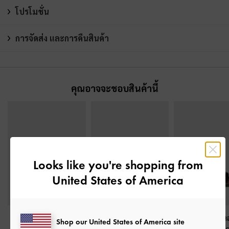
โปรโมชั่น
การจัดส่ง และการคืนสินค้า
คุณอาจจะชอบสินค้านี้
Looks like you're shopping from
United States of America
รองเท้าแตะดีไซน์สาย
รองเท้าแตะดีไซน์สาย
รองเท้าแตะดีเท
Shop our United States of America site
ไขว้พร้อมห่วงคล้องนิ้ว
คาดรุ่น Aelin
-
สีคอนยัค
เท้ารุ่น Yara
-
สี