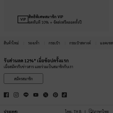
สิทธิพิเศษสมาชิก VIP
ลดทันที 10% + จัดส่งฟรีตลอดทั้งปี
สินค้าใหม่
รองเท้า
กระเป๋า
กระเป๋าสตางค์
แอคเซสเ
Site footer
รับส่วนลด 12%* เมื่อช้อปครั้งแรก
เมื่อสมัครรับข่าวสาร และร่วมเป็นสมาชิกกับเรา
สมัครสมาชิก
ประเทศ:
ไทย,
TH ฿
ภาษาไทย