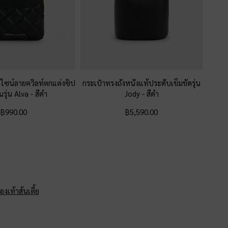
ดีไซน์ลายควิลท์ตกแต่งซิป
กระเป๋าทรงถังหนังแท้ประดับเข็มขัดรุ่น
นรุ่น Alva
-
สีดำ
Jody
-
สีดำ
฿990.00
฿5,590.00
องเท้าส้นเตี้ย