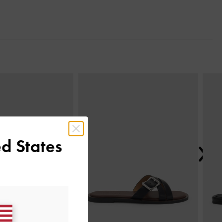
Next
d States