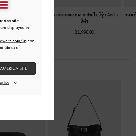
บสวมประดับหัวเข็มขัด
รองเท้าแตะแบบสวมสายไขว้รุ่น Anita
-
รองเท
ะหมุด
-
สีดำ
สีดำ
erica site
are displayed in
฿2,190.00
฿1,990.00
eskeith.com/us
can
ed States of
 AMERICA SITE