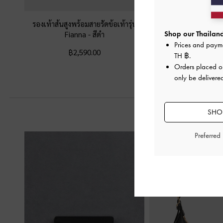
รองเท้าส้นสูงพร้อมสายรัดข้อเท้ารุ่น
รองเท้าแตะพร้อมห่วงคล
Fianna
-
สีดำ
เมทัลลิค
-
ส
Shop our Thailand
Prices and paym
฿2,590.00
฿1,990.0
TH ฿
.
Orders placed 
only be delivered
SHOP
Preferred