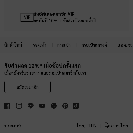
สิทธิพิเศษสมาชิก VIP
ลดทันที 10% + จัดส่งฟรีตลอดทั้งปี
สินค้าใหม่
รองเท้า
กระเป๋า
กระเป๋าสตางค์
แอคเซสเ
Site footer
รับส่วนลด 12%* เมื่อช้อปครั้งแรก
เมื่อสมัครรับข่าวสาร และร่วมเป็นสมาชิกกับเรา
สมัครสมาชิก
ประเทศ:
ไทย,
TH ฿
ภาษาไทย