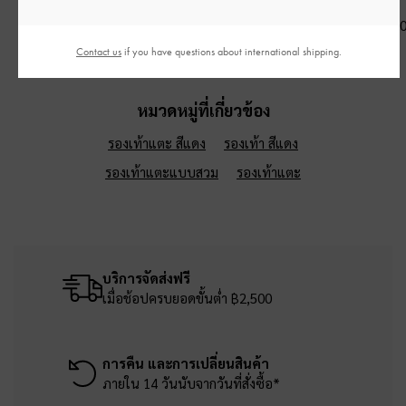
สีชมพู
แซนด์เบจ
฿3,590.0
฿1,390.00
฿1,390.00
Contact us
if you have questions about international shipping.
หมวดหมู่ที่เกี่ยวข้อง
รองเท้าแตะ สีแดง
รองเท้า สีแดง
รองเท้าแตะแบบสวม
รองเท้าแตะ
บริการจัดส่งฟรี
เมื่อช้อปครบยอดขั้นต่ำ ฿2,500
การคืน และการเปลี่ยนสินค้า
ภายใน 14 วันนับจากวันที่สั่งซื้อ*