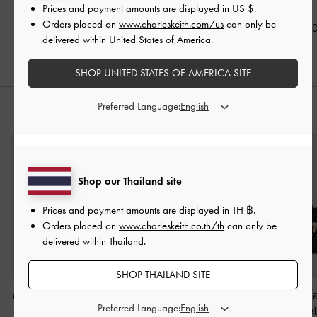
Maybelle
-
สีเบอร์กันดี
กันดี
กันดี
Prices and payment amounts are displayed in
US $
.
Orders placed on
www.charleskeith.com/us
can only be
฿2,190.00
฿3,390.00
฿3,190.0
delivered within United States of America.
SHOP UNITED STATES OF AMERICA SITE
Preferred Language:
สไตล์ลุคด้วย
Shop our Thailand site
Prices and payment amounts are displayed in
TH ฿
.
Orders placed on
www.charleskeith.co.th/th
can only be
delivered within Thailand.
SHOP THAILAND SITE
กระเป๋าสตางค์ดีเทลที่ปิด
กระเป๋าสตางค์ดีเทลที่ปิด
กระเป๋าโท้ทพร้
Preferred Language:
แบบบิดรุ่น Tricha
-
แบบบิดรุ่น Tricha
-
สี
มลูกปัดรุ่น Bara