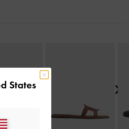
Next
d States