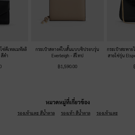
ซ่ดีเทลเมทัลลิ
กระเป๋าสตางค์ใบสั้นแบบซิปรอบรุ่น
กระเป๋าสะพายไ
-
สีดำ
Everleigh
-
สีโทป
สายโซ่รุ่น Els
0
฿1,590.00
หมวดหมู่ที่เกี่ยวข้อง
รองเท้าแตะ สีน้ำตาล
รองเท้า สีน้ำตาล
รองเท้าแตะ