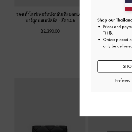
รองเท้าโลฟเฟอร์หนังกลับเทียมตกแต่ง
รองเท้าแตะดีไซน์สายคา
บาร์ผูกปมเมทัลลิค
-
สีคาเมล
คอนยัค
Shop our Thailand
Prices and paym
฿2,390.00
฿2,190.0
TH ฿
.
Orders placed 
only be delivered
SHOP
Preferred