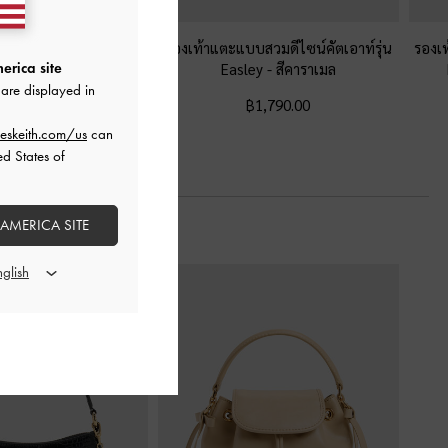
ซน์สายคาดเท้าแบบคู่สีทู
รองเท้าแตะแบบสวมดีไซน์คัตเอาท์รุ่น
รองเท
 Dove
-
สีคาราเมล
Easley
-
สีคาราเมล
erica site
are displayed in
฿1,790.00
฿1,790.00
eskeith.com/us
can
ed States of
 AMERICA SITE