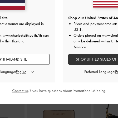
ดรุ่น Aelin
-
สี
รองเท้าแตะดีไซน์สายไขว้พร้อมห่วง
รองเท้าแตะดีไ
คล้องนิ้วเท้า
-
สีคอนยัค
โทนรุ่น
 site
Shop our United States of Am
ent amounts are displayed in
Prices and payment amounts 
0
฿1,790.00
US $
.
on
www.charleskeith.co.th/th
can
Orders placed on
www.charl
 within Thailand.
only be delivered within Unit
America.
 THAILAND SITE
SHOP UNITED STATES OF
สไตล์ลุคด้วย
 Language:
Preferred Language:
Contact us
if you have questions about international shipping.