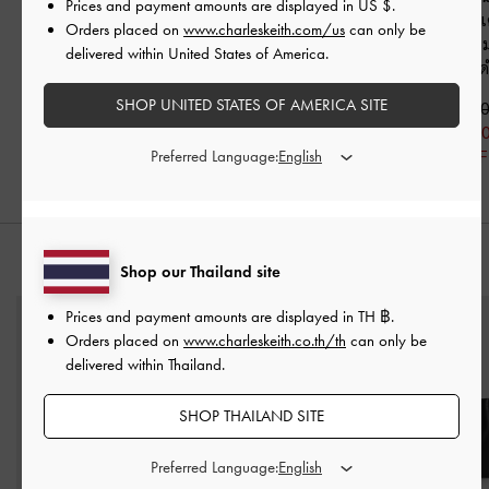
Prices and payment amounts are displayed in
US $
.
แก้วทรงบัลเล่ต์ตกแต่ง
หนังแก้วรุ่น Danni
-
หนัง
แบบเปิดส้นตกแ
Orders placed on
www.charleskeith.com/us
can only be
โบว์ประดับมุกรุ่น
แก้วสีดำ
คาดแบบหัวเข็
delivered within United States of America.
Barbara
-
หนังแก้วสีดำ
หนังแก้วสี
฿2,390.00
SHOP UNITED STATES OF AMERICA SITE
฿2,390.00
฿1,912.00
฿2,390.00
฿1,673.00
20% OFF
฿1,912.0
30% OFF
20% OFF
Preferred Language:
สไตล์ลุคด้วย
Shop our Thailand site
Prices and payment amounts are displayed in
TH ฿
.
Orders placed on
www.charleskeith.co.th/th
can only be
delivered within Thailand.
SHOP THAILAND SITE
Preferred Language: