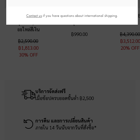
กระเป๋าสะพายไหล่ทรง
กระเป๋าใส่บัตรดีไซน์ซิป
กระเป๋าโท้ทรุ่น
Contact us
if you have questions about international shipping.
ยาวรุ่น Nelly
-
สีดำ
ด้านบนรุ่น Ciara
-
สีดำ
สีดำ
อะไหล่สีเงิน
฿990.00
฿4,390.00
฿2,590.00
฿3,512.0
฿1,813.00
20% OFF
30% OFF
บริการจัดส่งฟรี
เมื่อช้อปครบยอดขั้นต่ำ ฿2,500
การคืน และการเปลี่ยนสินค้า
ภายใน 14 วันนับจากวันที่สั่งซื้อ*