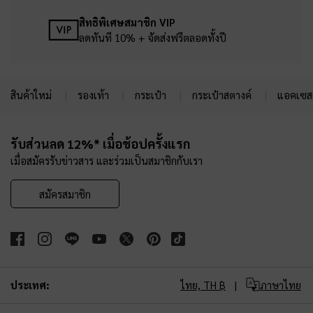
สิทธิพิเศษสมาชิก VIP
ลดทันที 10% + จัดส่งฟรีตลอดทั้งปี
สินค้าใหม่
รองเท้า
กระเป๋า
กระเป๋าสตางค์
แอคเซสเ
Site footer
รับส่วนลด 12%* เมื่อช้อปครั้งแรก
เมื่อสมัครรับข่าวสาร และร่วมเป็นสมาชิกกับเรา
สมัครสมาชิก
ประเทศ:
ไทย,
TH ฿
ภาษาไทย