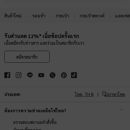
สินค้าใหม่
รองเท้า
กระเป๋า
กระเป๋าสตางค์
แอคเซสเ
Site footer
รับส่วนลด 12%* เมื่อช้อปครั้งแรก
เมื่อสมัครรับข่าวสาร และร่วมเป็นสมาชิกกับเรา
สมัครสมาชิก
ประเทศ:
ไทย,
TH ฿
ภาษาไทย
ต้องการความช่วยเหลือใช่ไหม?
ตรวจสอบสถานะคำสั่งซื้อ
คำถามที่พบบ่อย