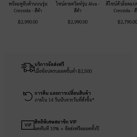
พร้อมหูจับด้านบนรุ่น
ไซน์ลายควิลท์รุ่น Alva
-
ดีไซน์ตัวล็อคแบ
Cressida
-
สีดำ
สีดำ
Cressida
-
ส
฿2,990.00
฿2,990.00
฿2,790.0
บริการจัดส่งฟรี
เมื่อช้อปครบยอดขั้นต่ำ ฿2,500
การคืน และการเปลี่ยนสินค้า
ภายใน 14 วันนับจากวันที่สั่งซื้อ*
สิทธิพิเศษสมาชิก VIP
ลดทันที 10% + จัดส่งฟรีตลอดทั้งปี