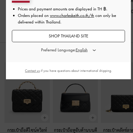
ดับเมทัลลิค
-
สีดำ
กุหลาบรุ่น Kelis
-
สีดำ
Emiko
-
สี
Prices and payment amounts are displayed in
TH ฿
.
฿2,390.00
฿2,390.00
฿2,390.0
Orders placed on
www.charleskeith.co.th/th
can only be
฿1,912.00
delivered within Thailand.
20% OFF
SHOP THAILAND SITE
Preferred Language:
สไตล์ลุคด้วย
Contact us
if you have questions about international shipping.
กระเป๋าถือดีไซน์ควิลท์
กระเป๋าถือหูจับด้านบนดี
กระเป๋าคลัตช์ลา