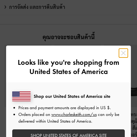
การจัดส่ง และการคืนสินค้า
คุณอาจจะชอบสินค้านี้
Looks like you're shopping from
United States of America
Shop our United States of America site
Prices and payment amounts are displayed in
US $
.
รองเท้าผ้าใบผ้าซาติน
รองเท้าโลฟเฟอร์หนัง
รองเท้าส้นเตี้ยทรง
Orders placed on
www.charleskeith.com/us
can only be
ดีเทลขอบย่น
-
สีแบล็ค
กลับประดับโบว์
-
สีแบล็ค
ประดับโบว์วัสดุผ
delivered within United States of America.
เท็กซ์เจอร์
เท็กซ์เจอร์
ยกลิตเตอร์
-
สี
เท็กซ์เจอร์
SHOP UNITED STATES OF AMERICA SITE