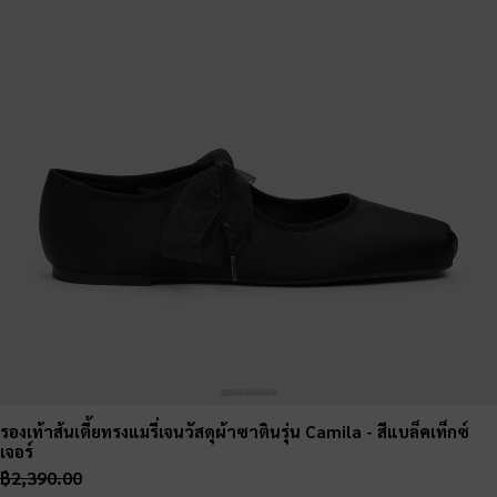
รองเท้าส้นเตี้ยทรงแมรี่เจนวัสดุผ้าซาตินรุ่น Camila
- สีแบล็คเท็กซ์
เจอร์
฿2,390.00