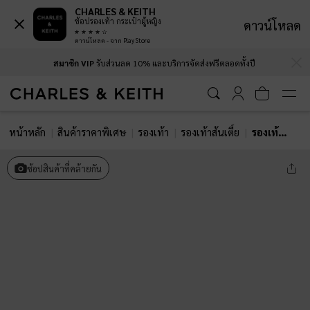
CHARLES & KEITH
ช้อปรองเท้า กระเป๋าผู้หญิง
ดาวน์โหลด
ดาวน์โหลด - จาก Play Store
…
…
สมาชิก VIP
รับส่วนลด 10% และบริการจัดส่งฟรีตลอดทั้งปี
หน้าหลัก
สินค้าราคาพิเศษ
รองเท้า
รองเท้าส้นเตี้ย
รองเท้าส้นเตี้ยทรงแมรี่เจนวัสดุผ้าซาตินรุ่น Camila
ช้อปสินค้าที่คล้ายกัน