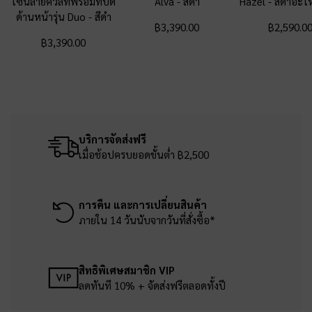
ไซน์ลายควิลท์พร้อมที่ปิด
Alva
-
สีดำ
Hazel
-
สีดำอะไหล
ด้านหน้ารุ่น Duo
-
สีดำ
฿3,390.00
฿2,590.0
฿3,390.00
บริการจัดส่งฟรี
เมื่อช้อปครบยอดขั้นต่ำ ฿2,500
การคืน และการเปลี่ยนสินค้า
ภายใน 14 วันนับจากวันที่สั่งซื้อ*
สิทธิพิเศษสมาชิก VIP
ลดทันที 10% + จัดส่งฟรีตลอดทั้งปี