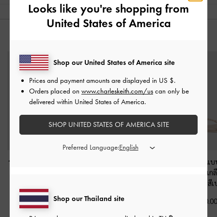
Looks like you're shopping from
United States of America
คุณอาจจะชอบสินค้านี้
Shop our United States of America site
Prices and payment amounts are displayed in
US $
.
Orders placed on
www.charleskeith.com/us
can only be
delivered within United States of America.
SHOP UNITED STATES OF AMERICA SITE
Preferred Language:
รองเท้าแตะส้นสูงลายเสือ
รองเท้าแตะแบบสวม
รองเท้าแตะแบ
ดาวรุ่น Georgie
-
สีเน
ดีไซน์หนังแท้พิมพ์ลาย
ดีเทลสายบิดเกลี
เชอรัลลายพิมพ์สัตว์
เสือตกแต่งหัวเข็มขัดรุ่น
Fianna
-
สีเ
Gabine
-
สีน้ำตาลลาย
Shop our Thailand site
฿2,190.00
฿1,790.0
พิมพ์สัตว์