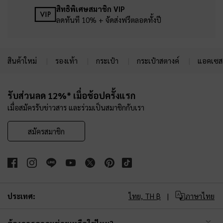
สิทธิพิเศษสมาชิก VIP
ลดทันที 10% + จัดส่งฟรีตลอดทั้งปี
สินค้าใหม่
รองเท้า
กระเป๋า
กระเป๋าสตางค์
แอคเซสเ
Site footer
รับส่วนลด 12%* เมื่อช้อปครั้งแรก
เมื่อสมัครรับข่าวสาร และร่วมเป็นสมาชิกกับเรา
สมัครสมาชิก
ประเทศ:
ไทย,
TH ฿
ภาษาไทย