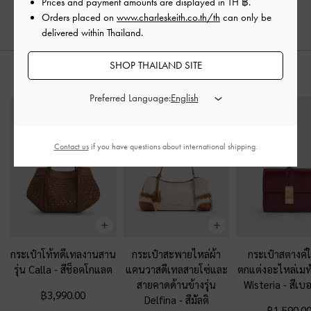
Prices and payment amounts are displayed in
TH ฿
.
฿3,390.00
Orders placed on
www.charleskeith.co.th/th
can only be
delivered within Thailand.
SHOP THAILAND SITE
สไตล์ลุคด้วย
Preferred Language:
Contact us
if you have questions about international shipping.
กระเป๋าโท้ทดีเทลงานสาน
กระเป๋าสะพายไหล่ผ้า
กระเป๋าสตางค์ใ
รุ่น Calla
-
สีช็อคโกแลต
แคนวาสดีเทลสายโซ่และ
ตกแต่งอะไหล่เมทัล
สายคาดด้านข้างรุ่น
Wisteria
-
สีเบอ
฿3,990.00
Delfina
-
สีมัลติ
฿1,590.0