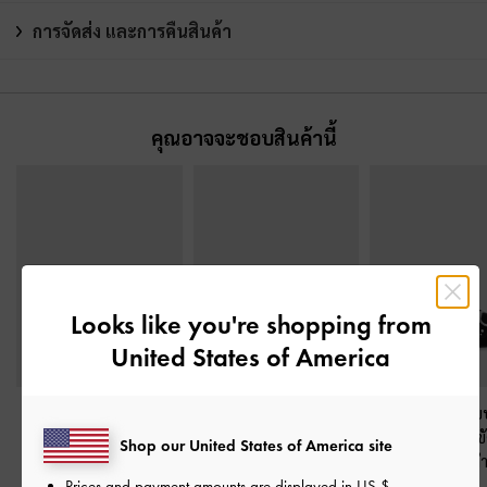
การจัดส่ง และการคืนสินค้า
คุณอาจจะชอบสินค้านี้
Looks like you're shopping from
United States of America
รองเท้าส้นสูงดีเทลสาย
รองเท้าแตะแบบสวมดี
รองเท้าแตะแบ
คาดไขว้แบบคล้องนิ้ว
-
ไซน์คัตเอาท์รุ่น Easley
-
ประดับหัวเข็มข
Shop our United States of America site
สีดำ
สีดำ
หมุด
-
สีด
Prices and payment amounts are displayed in
US $
.