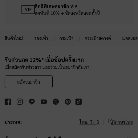
สิทธิพิเศษสมาชิก VIP
ลดทันที 10% + จัดส่งฟรีตลอดทั้งปี
สินค้าใหม่
รองเท้า
กระเป๋า
กระเป๋าสตางค์
แอคเซสเ
Site footer
รับส่วนลด 12%* เมื่อช้อปครั้งแรก
เมื่อสมัครรับข่าวสาร และร่วมเป็นสมาชิกกับเรา
สมัครสมาชิก
ประเทศ:
ไทย,
TH ฿
ภาษาไทย