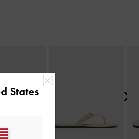
Next
d States