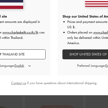
ับโบว์สานรุ่น
รองเท้าแตะประดับเข็มขัดรุ่น Lando
-
สี
รองเท้าแตะแบ
อล์ค
ชอล์ค
หัวเข็มขัดตก
 site
Shop our United States of Am
ent amounts are displayed in
Prices and payment amounts 
0
฿1,990.00
US $
.
on
www.charleskeith.co.th/th
can
Orders placed on
www.charl
 within Thailand.
only be delivered within Unit
America.
 THAILAND SITE
SHOP UNITED STATES OF
สไตล์ลุคด้วย
 Language:
Preferred Language:
Contact us
if you have questions about international shipping.