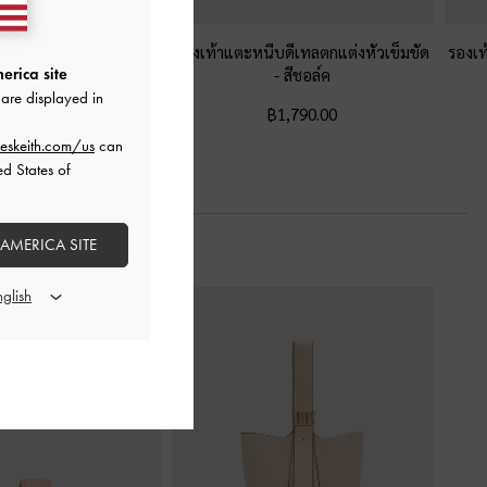
บสวมดีไซน์สายคาดเท้า
รองเท้าแตะหนีบดีเทลตกแต่งหัวเข็มขัด
รองเ
แต่งแบบเย็บขอบ
-
สีชอล์ค
-
สีชอล์ค
erica site
are displayed in
฿2,190.00
฿1,790.00
eskeith.com/us
can
ed States of
 AMERICA SITE