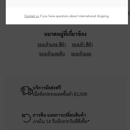
เงิน
฿2,990.00
฿3,190.00
฿3,390.0
Contact us
if you have questions about international shipping.
หมวดหมู่ที่เกี่ยวข้อง
รองเท้าแตะ สีดำ
รองเท้า สีดำ
รองเท้าแตะคีบ
รองเท้าแตะ
บริการจัดส่งฟรี
เมื่อช้อปครบยอดขั้นต่ำ ฿2,500
การคืน และการเปลี่ยนสินค้า
ภายใน 14 วันนับจากวันที่สั่งซื้อ*