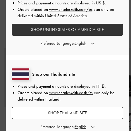
Prices and payment amounts are displayed in
US $
.
฿2,190.00
฿3,190.00
Orders placed on
www.charleskeith.com/us
can only be
delivered within United States of America.
SHOP UNITED STATES OF AMERICA SITE
สไตล์ลุคด้วย
Preferred Language:
Shop our Thailand site
Prices and payment amounts are displayed in
TH ฿
.
Orders placed on
www.charleskeith.co.th/th
can only be
delivered within Thailand.
SHOP THAILAND SITE
กระเป๋าสะพายไหล่
กระเป๋าโฮโบดีเทลกระเป๋า
กระเป๋าโท้ทดีเท
ประดับหมุดรุ่น Arwen
-
ข้างรุ่น Bessie
-
สีดำ
และสายคาดด้านข้
Preferred Language:
สีดำอะไหล่สีเงิน
อะไหล่สีเงิน
Delfina
-
สีดำอะ