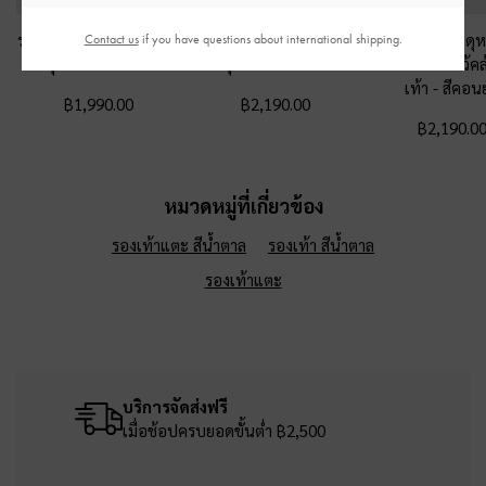
รองเท้าแตะดีเทลสายคาด
รองเท้าแตะดีไซน์สาย
รองเท้าแตะวัสดุห
Contact us
if you have questions about international shipping.
เท้ารุ่น Yara
-
สีคอนยัค
คาดรุ่น Aelin
-
สีคอนยัค
ดีไซน์สายไขว้คล้
เท้า
-
สีคอนย
฿1,990.00
฿2,190.00
฿2,190.0
หมวดหมู่ที่เกี่ยวข้อง
รองเท้าแตะ สีน้ำตาล
รองเท้า สีน้ำตาล
รองเท้าแตะ
บริการจัดส่งฟรี
เมื่อช้อปครบยอดขั้นต่ำ ฿2,500