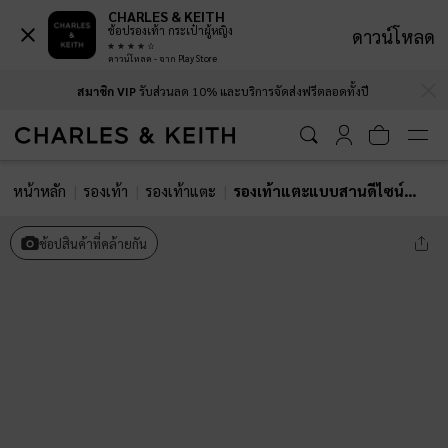
CHARLES & KEITH
ช้อปรองเท้า กระเป๋าผู้หญิง
ดาวน์โหลด
ดาวน์โหลด - จาก Play Store
…
…
สมาชิก VIP
รับส่วนลด 10% และบริการจัดส่งฟรีตลอดทั้งปี
หน้าหลัก
รองเท้า
รองเท้าแตะ
รองเท้าแตะแบบสานดีไซน์สายคาดแบบ T-Bar รุ่น Easley
ช้อปสินค้าที่คล้ายกัน