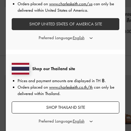
Orders placed on
www.charleskeith.com/us
can only be
delivered within United States of America.
รองเท้าแตะแบบสวม
กระเป๋าโท้ทหนังกลับ
รองเท้าแตะดีเท
ดีเทลสายบิดเกลียวรุ่น
ดีเทลเชือกรูดรุ่น Lillith
-
เท้ารุ่น Yara
-
สี
SHOP UNITED STATES OF AMERICA SITE
Fianna
-
สีเบอร์กันดี
สีพีแคนบราวน์
฿1,990.0
฿1,790.00
฿3,790.00
Preferred Language:
สไตล์ลุคด้วย
Shop our Thailand site
Prices and payment amounts are displayed in
TH ฿
.
Orders placed on
www.charleskeith.co.th/th
can only be
delivered within Thailand.
SHOP THAILAND SITE
Preferred Language: