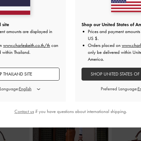
ีไซน์หัวรองเท้า
รองเท้าแตะแบบสวมดีเทลสายบิดเกลียว
รองเท้าแตะส้นส
mmy
-
สีแดง
รุ่น Fianna
-
สีเบอร์กันดี
 site
Shop our United States of Am
ent amounts are displayed in
Prices and payment amounts 
0
฿1,790.00
US $
.
on
www.charleskeith.co.th/th
can
Orders placed on
www.charl
 within Thailand.
only be delivered within Unit
America.
 THAILAND SITE
SHOP UNITED STATES OF
สไตล์ลุคด้วย
 Language:
Preferred Language:
Contact us
if you have questions about international shipping.