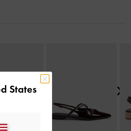
Next
d States