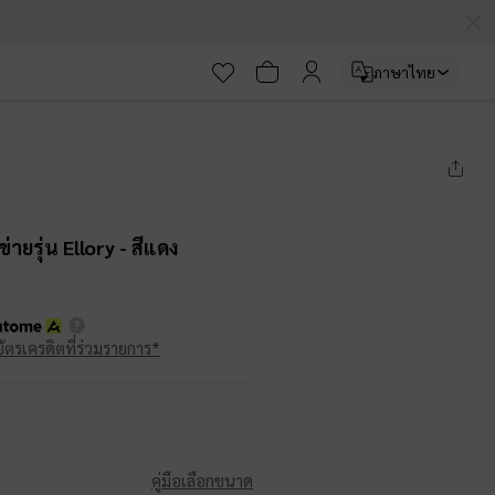
ภาษาไทย
่ายรุ่น Ellory
- สีแดง
บัตรเครดิตที่ร่วมรายการ*
คู่มือเลือกขนาด