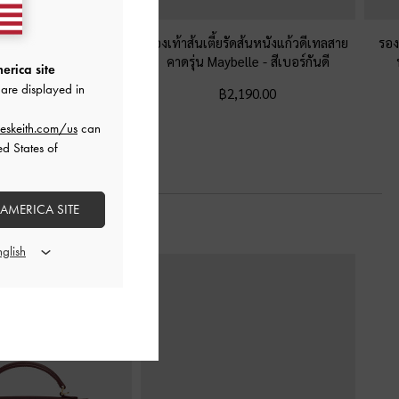
ูงดีเทลห่วงคล้องนิ้วเท้า
รองเท้าส้นเตี้ยรัดส้นหนังแก้วดีเทลสาย
รอง
-
สีมารูน
คาดรุ่น Maybelle
-
สีเบอร์กันดี
erica site
are displayed in
฿2,190.00
฿2,190.00
eskeith.com/us
can
ed States of
 AMERICA SITE