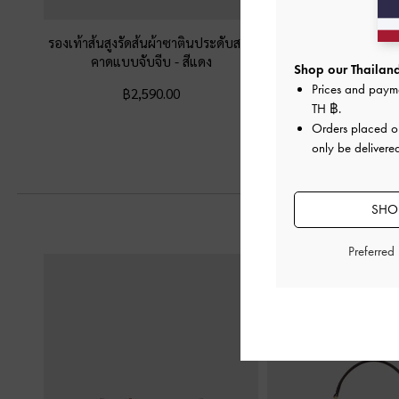
รองเท้าส้นสูงรัดส้นผ้าซาตินประดับสาย
รองเท้าส้นเข็มหนังแก้วด
คาดแบบจับจีบ
-
สีแดง
แบบแหลมรุ่น E
Shop our Thailand
Prices and paym
฿2,590.00
฿2,390.0
TH ฿
.
Orders placed 
only be delivered
SHOP
Preferred