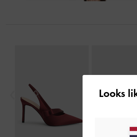
Next
Previous
Looks l