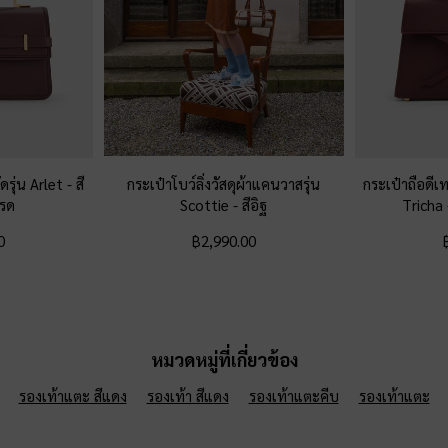
ดรุ่น Arlet
-
สี
กระเป๋าโบว์ลิ่งวัสดุผ้าแคนวาสรุ่น
กระเป๋าถือดี
เรด
Scottie
-
สีอิฐ
Tricha
0
฿2,990.00
หมวดหมู่ที่เกี่ยวข้อง
รองเท้าแตะ สีแดง
รองเท้า สีแดง
รองเท้าแตะคีบ
รองเท้าแตะ