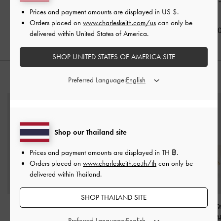
ดีเทลสายคาดเท้ารุ่น
กุหลาบรุ่น Kelis
฿2,390.00
Lindon
-
สีชมพู
อ่อน
Prices and payment amounts are displayed in
US $
.
Orders placed on
www.charleskeith.com/us
can only be
฿2,790.00
฿2,590.0
delivered within United States of America.
SHOP UNITED STATES OF AMERICA SITE
สไตล์ลุคด้วย
Preferred Language:
Shop our Thailand site
Prices and payment amounts are displayed in
TH ฿
.
Orders placed on
www.charleskeith.co.th/th
can only be
delivered within Thailand.
SHOP THAILAND SITE
กระเป๋าสตางค์ลายควิลท์
กระเป๋าทรงถังลวดลายค
กระเป๋าทรงถังล
รุ่น Duo
-
สีซอฟต์พิงค์
วิลท์ประดับโซ่รุ่น Duo
-
วิลท์ประดับโซ่รุ
Preferred Language: