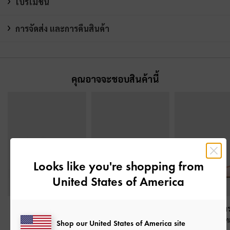
โปรโมชั่น
การจัดส่ง และการคืนสินค้า
คุณอาจจะชอบสินค้านี้
Looks like you're shopping from
United States of America
รองเท้าส้นเตารีดเสริม
รองเท้าส้นสูงเปิดส้นผ้า
รองเท้าปิดส้นทร
แพลตฟอร์มผ้าซาติน
ซาตินรุ่น Sadira
-
สีชมพู
เจนประดับดีเท
Shop our United States of America site