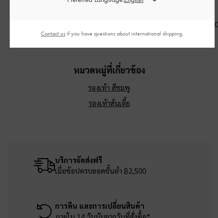
สีซอฟต์พิงค์
สีครีม
฿1,390.00
฿2,590.00
฿2,590.0
Contact us
if you have questions about international shipping.
หมวดหมู่ที่เกี่ยวข้อง
รองเท้า สีชมพู
รองเท้าส้นเตี้ย
บริการจัดส่งฟรี
เมื่อช้อปครบยอดขั้นต่ำ ฿2,500
การคืน และการเปลี่ยนสินค้า
ภายใน 14 วันนับจากวันที่สั่งซื้อ*