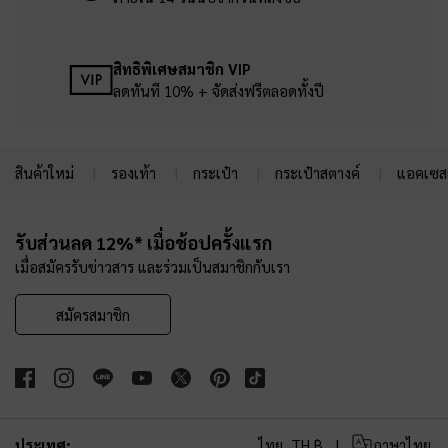
สิทธิพิเศษสมาชิก VIP
ลดทันที 10% + จัดส่งฟรีตลอดทั้งปี
สินค้าใหม่
รองเท้า
กระเป๋า
กระเป๋าสตางค์
แอคเซสเ
Site footer
รับส่วนลด 12%* เมื่อช้อปครั้งแรก
เมื่อสมัครรับข่าวสาร และร่วมเป็นสมาชิกกับเรา
สมัครสมาชิก
ประเทศ:
ไทย,
TH ฿
ภาษาไทย