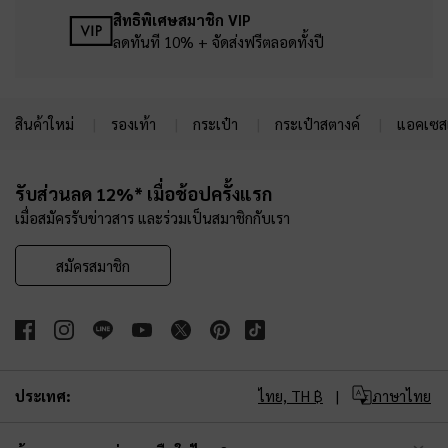
สิทธิพิเศษสมาชิก VIP
ลดทันที 10% + จัดส่งฟรีตลอดทั้งปี
สินค้าใหม่
รองเท้า
กระเป๋า
กระเป๋าสตางค์
แอคเซสเ
Site footer
รับส่วนลด 12%* เมื่อช้อปครั้งแรก
เมื่อสมัครรับข่าวสาร และร่วมเป็นสมาชิกกับเรา
สมัครสมาชิก
ประเทศ:
ไทย,
TH ฿
ภาษาไทย