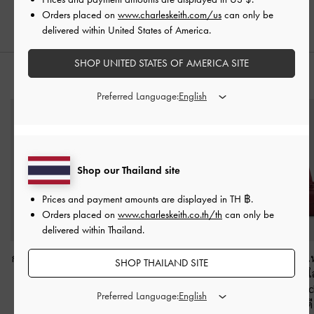
฿3,390.00
฿3,390.00
Orders placed on
www.charleskeith.com/us
can only be
delivered within United States of America.
SHOP UNITED STATES OF AMERICA SITE
สไตล์ลุคด้วย
Preferred Language:
Shop our Thailand site
Prices and payment amounts are displayed in
TH ฿
.
Orders placed on
www.charleskeith.co.th/th
can only be
delivered within Thailand.
กระเป๋าสะพายไหล่ดีไซน์
กระเป๋าโท้ทดีไซน์ทรง
กระเป๋าสะพายไ
SHOP THAILAND SITE
แบบสานรุ่น Ivette
-
สี
โค้งขนาดมินิรุ่น Sianna
-
ยาวดีไซน์ช่องใ
ไวน์เบอร์รี่เรด
สีไวน์เบอร์รี่เรด
หลายช่องรุ่น Ra
Preferred Language:
เบอร์กันดี