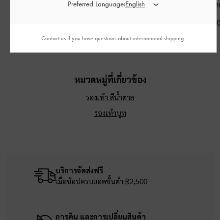
Preferred Language:
หลายช่องรุ่น Carli
-
สี
เทลชาร์มงานถักรุ่น
สีช็อคโกแล
น้ำตาล
Haylen
-
สีเอสเพรสโซ
฿3,590.0
บราวน์
฿990.00
Contact us
if you have questions about international shipping.
฿3,190.00
หมวดหมู่ที่เกี่ยวข้อง
รองเท้า สีน้ำตาล
รองเท้าบูท
บริการจัดส่งฟรี
เมื่อช้อปครบยอดขั้นต่ำ ฿2,500
การคืน และการเปลี่ยนสินค้า