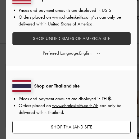
ดาร์คบราวเท็กซ์เจอร์
คอนยัค
Prices and payment amounts are displayed in
US $
.
฿2,390.00
Orders placed on
www.charleskeith.com/us
can only be
฿2,590.00
฿2,790.0
delivered within United States of America.
SHOP UNITED STATES OF AMERICA SITE
Preferred Language:
สไตล์ลุคด้วย
Shop our Thailand site
Prices and payment amounts are displayed in
TH ฿
.
Orders placed on
www.charleskeith.co.th/th
can only be
delivered within Thailand.
SHOP THAILAND SITE
กระเป๋าใส่บัตรดีไซน์
กระเป๋าถือทรงโบว์ลิ่งดี
กระเป๋าโท้ทรุ่น 