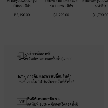
ดีเทลหูจับแบบถักรุ่น
รอบพร้อมสายคล้องมือ
ลายควิลท์รุ่น Ar
Eilian
-
สีดำ
รุ่น Lillith
-
สีดำ
นท์กรีน
฿3,190.00
฿1,290.00
฿1,790.0
บริการจัดส่งฟรี
เมื่อช้อปครบยอดขั้นต่ำ ฿2,500
การคืน และการเปลี่ยนสินค้า
ภายใน 14 วันนับจากวันที่สั่งซื้อ*
สิทธิพิเศษสมาชิก VIP
ลดทันที 10% + จัดส่งฟรีตลอดทั้งปี