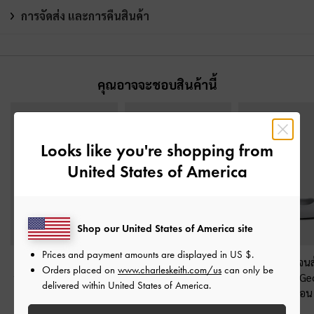
การจัดส่ง และการคืนสินค้า
คุณอาจจะชอบสินค้านี้
Looks like you're shopping from
United States of America
Shop our United States of America site
Prices and payment amounts are displayed in
US $
.
รองเท้าส้นสูงรัดส้น
รองเท้าส้นสูงเปิดส้น
รองเท้าแมรี่เจนส
Orders placed on
www.charleskeith.com/us
can only be
ประดับโบว์รุ่น Brantley
ดีไซน์ส้นเข็มแบบหัว
ประดับโซ่รุ่น G
delivered within United States of America.
-
สีเทา
แหลมประดับโบว์รุ่น
สีเทาอ่อน
Brantley
-
สีเทา