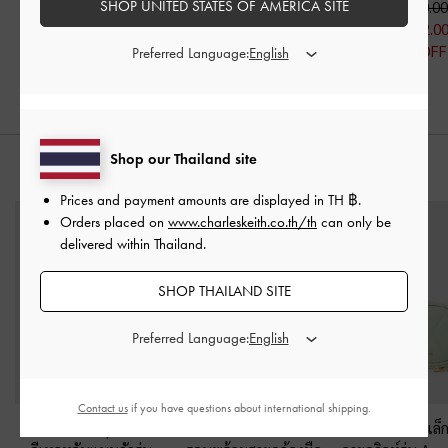
SHOP UNITED STATES OF AMERICA SITE
฿2,590.00
฿2,590.00
฿2,072.00
฿2,590.00
฿2,072.0
20% OFF
฿2,072.00
20% OFF
Preferred Language:
20% OFF
Shop our Thailand site
สไตล์ลุคด้วย
Prices and payment amounts are displayed in
TH ฿
.
Orders placed on
www.charleskeith.co.th/th
can only be
delivered within Thailand.
SHOP THAILAND SITE
Preferred Language:
Contact us
if you have questions about international shipping.
กระเป๋าถือวัสดุผ้าซาติน
กระเป๋าสตางค์แบบซิป
กระเป๋าขนาดเล็ก