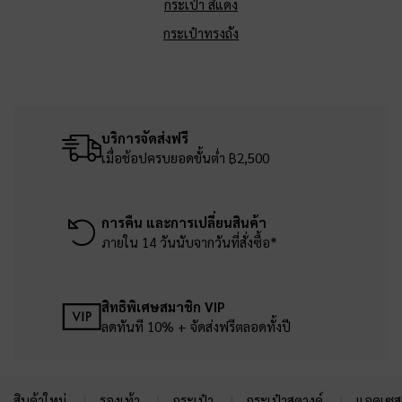
กระเป๋า สีแดง
กระเป๋าทรงถัง
บริการจัดส่งฟรี
เมื่อช้อปครบยอดขั้นต่ำ ฿2,500
การคืน และการเปลี่ยนสินค้า
ภายใน 14 วันนับจากวันที่สั่งซื้อ*
สิทธิพิเศษสมาชิก VIP
ลดทันที 10% + จัดส่งฟรีตลอดทั้งปี
สินค้าใหม่
รองเท้า
กระเป๋า
กระเป๋าสตางค์
แอคเซสเ