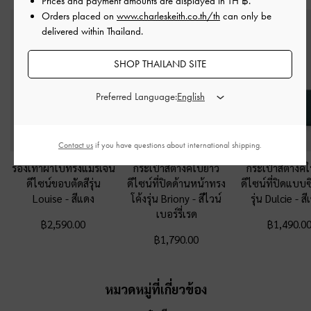
Prices and payment amounts are displayed in
TH ฿
.
Orders placed on
www.charleskeith.co.th/th
can only be
delivered within Thailand.
SHOP THAILAND SITE
Preferred Language:
Contact us
if you have questions about international shipping.
รองเท้าผ้าใบทรงแมรี่เจน
กระเป๋าสตางค์ใบยาว
กระเป๋าสตางค์
ดีไซน์ขอบตัดสีรุ่น
ดีไซน์ที่ปิดด้านหน้าทรง
ดีไซน์ที่ปิดแบบ
Louise
-
สีแดง
โค้งรุ่น Briony
-
สีไวน์
รุ่น Dulcie
-
สี
เบอร์รี่เรด
฿2,590.00
฿1,490.0
฿1,790.00
หมวดหมู่ที่เกี่ยวข้อง