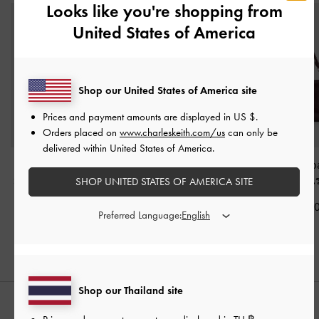
Looks like you're shopping from
United States of America
Shop our United States of America site
Prices and payment amounts are displayed in
US $
.
Orders placed on
www.charleskeith.com/us
can only be
delivered within United States of America.
กระเป๋าโท้ทพร้อมชาร์
กระเป๋าโฮโบดีไซน์จับจีบ
กระเป๋าถือรุ่น N
มลูกปัดรุ่น Baral
-
สีไวน์
รุ่น Ciara
-
สีเบอร์กันดี
ไวน์เบอร์รี่เ
SHOP UNITED STATES OF AMERICA SITE
เบอร์รี่เรด
฿3,590.00
฿2,790.0
Preferred Language:
฿3,590.00
Shop our Thailand site
สไตล์ลุคด้วย