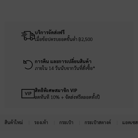
บริการจัดส่งฟรี
เมื่อช้อปครบยอดขั้นต่ำ ฿2,500
การคืน และการเปลี่ยนสินค้า
ภายใน 14 วันนับจากวันที่สั่งซื้อ*
สิทธิพิเศษสมาชิก VIP
ลดทันที 10% + จัดส่งฟรีตลอดทั้งปี
สินค้าใหม่
รองเท้า
กระเป๋า
กระเป๋าสตางค์
แอคเซสเ
Site footer