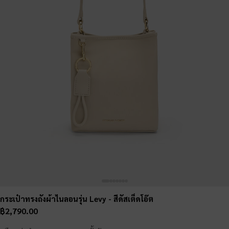
กระเป๋าทรงถังผ้าไนลอนรุ่น Levy
- สีดัสเต็ดโอ๊ต
฿2,790.00