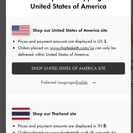
United States of America
Shop our United States of America site
Prices and payment amounts are displayed in
US $
.
Orders placed on
www.charleskeith.com/us
can only be
delivered within United States of America.
กระเป๋าสะพายไหล่ผ้า
กระเป๋าถือดีเทลสายคาด
กระเป๋าสะพายไห
ไนลอนรุ่น Levy
-
สีดัส
แบบผูกปมรุ่น Tricha
-
สี
ช่องด้านข้างรุ่น 
SHOP UNITED STATES OF AMERICA SITE
เต็ดโอ๊ต
แซนด์เบจ
โอ๊ต
Preferred Language:
฿2,790.00
฿2,790.00
฿3,390.0
Shop our Thailand site
สไตล์ลุคด้วย
Prices and payment amounts are displayed in
TH ฿
.
Orders placed on
www.charleskeith.co.th/th
can only be