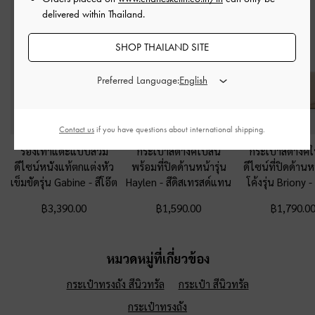
delivered within Thailand.
SHOP THAILAND SITE
Preferred Language:
Contact us
if you have questions about international shipping.
รองเท้าแตะแบบสวม
กระเป๋าสตางค์ใบสั้น
กระเป๋าสตางค์
ดีไซน์หนังแท้ตกแต่งหัว
พร้อมที่ปิดด้านหน้ารุ่น
ดีไซน์ที่ปิดด้าน
เข็มขัดรุ่น Gabine
-
สีโอ๊ต
Haylen
-
สีดิสเทรสด์แทน
โค้งรุ่น Briony
฿3,390.00
฿1,590.00
฿1,790.0
หมวดหมู่ที่เกี่ยวข้อง
กระเป๋าทรงถัง สีนิวทรัล
กระเป๋า สีนิวทรัล
กระเป๋าทรงถัง