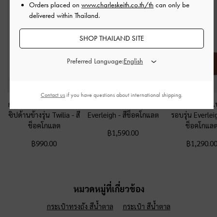
Orders placed on
www.charleskeith.co.th/th
can only be
delivered within Thailand.
SHOP THAILAND SITE
Preferred Language:
Contact us
if you have questions about international shipping.
กระเป๋าใส่บัตรแบบมีช่อง
กระเป๋าสตางค์รุ่น
กระเป๋าใส่บัตร
ซิปด้านข้างรุ่น Twilia
-
สี
Everleigh
-
สีช็อคโกแลต
รอบรุ่น Everle
ช็อคโกแลต
ช็อคโกแล
฿1,590.00
฿990.00
฿1,290.0
หมวดหมู่ที่เกี่ยวข้อง
กระเป๋าทรงถัง สีน้ำตาล
กระเป๋า สีน้ำตาล