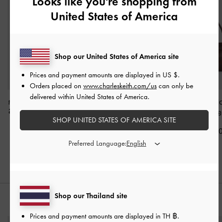
Looks like you're shopping from
United States of America
Shop our United States of America site
Prices and payment amounts are displayed in
US $
.
Orders placed on
www.charleskeith.com/us
can only be
delivered within United States of America.
กระเป๋าใส่บัตรแบบมีช่อง
กระเป๋าถือหนังกลับพร้อม
กระเป๋าถือรุ่น 
ซิปด้านข้างรุ่น Twilia
-
สี
ช่องด้านข้างรุ่น Khai
-
สี
สีดิสเทรสด์คอ
SHOP UNITED STATES OF AMERICA SITE
ช็อคโกแลต
เอสเพรสโซบราวน์
฿2,790.0
฿990.00
฿2,990.00
Preferred Language:
Shop our Thailand site
สไตล์ลุคด้วย
Prices and payment amounts are displayed in
TH ฿
.