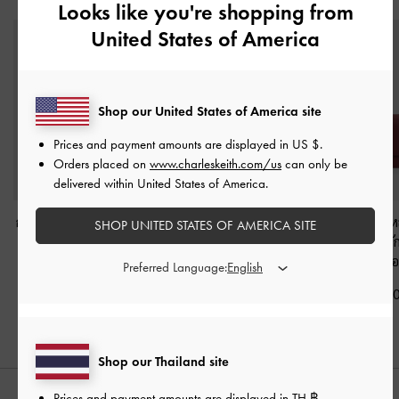
Looks like you're shopping from
United States of America
Shop our United States of America site
Prices and payment amounts are displayed in
US $
.
Orders placed on
www.charleskeith.com/us
can only be
delivered within United States of America.
กระเป๋าโฮโบดีไซน์จับจีบ
กระเป๋าสะพายไหล่ขนาด
กระเป๋าสะพายไหล
SHOP UNITED STATES OF AMERICA SITE
รุ่น Ciara
-
สีเบอร์กันดี
มินิประดับสายโซ่รุ่น
สายโซ่แบบถัก
Agatha
-
สีเบอร์กันดี
Everline
-
สีเบอ
Preferred Language:
฿3,590.00
฿2,790.00
฿2,990.0
Shop our Thailand site
Prices and payment amounts are displayed in
TH ฿
.