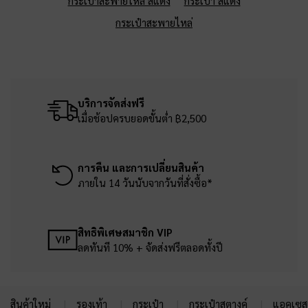
กระเป๋าสะพายไหล่ สีแดง
กระเป๋า สีแดง
กระเป๋าสะพายไหล่
บริการจัดส่งฟรี
เมื่อช้อปครบยอดขั้นต่ำ ฿2,500
การคืน และการเปลี่ยนสินค้า
ภายใน 14 วันนับจากวันที่สั่งซื้อ*
สิทธิพิเศษสมาชิก VIP
ลดทันที 10% + จัดส่งฟรีตลอดทั้งปี
สินค้าใหม่
รองเท้า
กระเป๋า
กระเป๋าสตางค์
แอคเซสเ