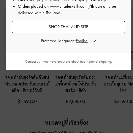
สไตล์ลุคด้วย
Orders placed on
www.charleskeith.co.th/th
can only be
delivered within Thailand.
SHOP THAILAND SITE
Preferred Language:
Contact us
if you have questions about international shipping.
รองเท้าส้นสูงรัดส้นดีไซน์
รองเท้าส้นสูงรัดส้นทรง
รองเท้าแมรี่เจน
หัวแหลมประดับแถบเมทั
แมรี่เจนดีเทลโซ่ประดับ
ประดับมุกรุ่น M
ลลิค
-
สีเบอร์กันดี
ชาร์ม
-
สีดำ
โทป
฿2,590.00
฿2,590.00
฿2,590.0
หมวดหมู่ที่เกี่ยวข้อง