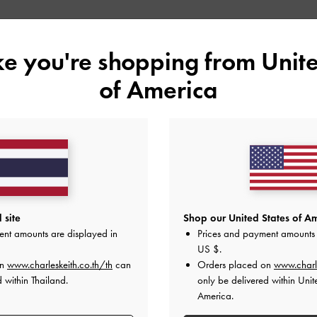
ike you're shopping from
Unite
of America
คุณอาจจะชอบสินค้านี้
 site
Shop our United States of Am
ent amounts are displayed in
Prices and payment amounts 
US $
.
on
www.charleskeith.co.th/th
can
Orders placed on
www.charl
 within Thailand.
only be delivered within Unit
America.