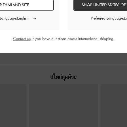
 THAILAND SITE
SHOP UNITED STATES OF
สีดำอะไหล่สีเงิน
กระเป๋าสะพายไหล่ประดับหมุดรุ่น
กระเป๋าสะพาย
 Language:
Preferred Language:
Tatiana
-
สีดำอะไหล่สีเงิน
สีด
0
฿2,990.00
Contact us
if you have questions about international shipping.
สไตล์ลุคด้วย