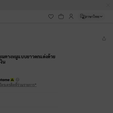
ภาษาไทย
ี่ยมคางหมูแบบยาวตกแต่งด้วย
งิน
บัตรเครดิตที่ร่วมรายการ*