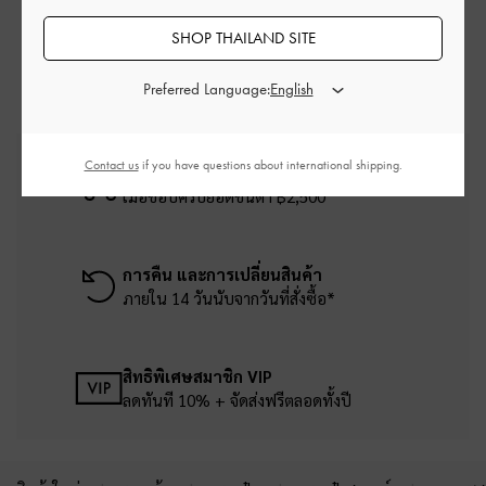
กระเป๋าสะพายไหล่ สีดำ
กระเป๋า สีดำ
SHOP THAILAND SITE
กระเป๋าสะพายไหล่
Preferred Language:
Contact us
if you have questions about international shipping.
บริการจัดส่งฟรี
เมื่อช้อปครบยอดขั้นต่ำ ฿2,500
การคืน และการเปลี่ยนสินค้า
ภายใน 14 วันนับจากวันที่สั่งซื้อ*
สิทธิพิเศษสมาชิก VIP
ลดทันที 10% + จัดส่งฟรีตลอดทั้งปี