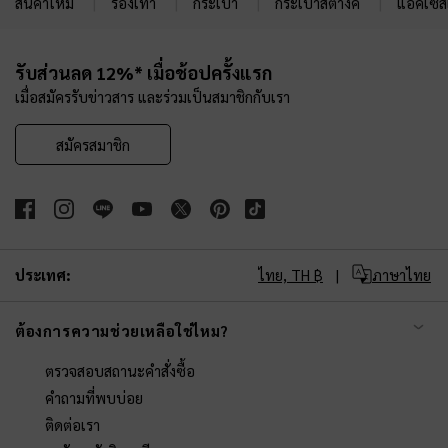
สินค้าใหม่
รองเท้า
กระเป๋า
กระเป๋าสตางค์
แอคเซสเ
Site footer
รับส่วนลด 12%* เมื่อช้อปครั้งแรก
เมื่อสมัครรับข่าวสาร และร่วมเป็นสมาชิกกับเรา
สมัครสมาชิก
ประเทศ:
ไทย,
TH ฿
ภาษาไทย
ต้องการความช่วยเหลือใช่ไหม?
ตรวจสอบสถานะคำสั่งซื้อ
คำถามที่พบบ่อย
ติดต่อเรา