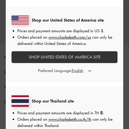
Shop our United States of America site
Prices and payment amounts are displayed in
US $
.
Orders placed on
www.charleskeith.com/us
can only be
delivered within United States of America.
บันทึกจากบรรณาธิการ
SHOP UNITED STATES OF AMERICA SITE
Preferred Language:
รายละเอียดสินค้า และคำแนะนำการดูแลรักษา
โปรโมชั่น
Shop our Thailand site
การจัดส่ง และการคืนสินค้า
Prices and payment amounts are displayed in
TH ฿
.
Orders placed on
www.charleskeith.co.th/th
can only be
หมวดหมู่ที่เกี่ยวข้อง
delivered within Thailand.