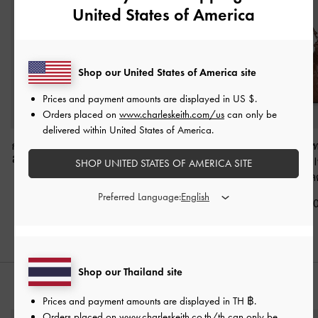
United States of America
Shop our United States of America site
Prices and payment amounts are displayed in
US $
.
Orders placed on
www.charleskeith.com/us
can only be
delivered within United States of America.
กระเป๋าใส่บัตรแบบมีช่อง
กระเป๋าสะพายไหล่ดีไซน์
กระเป๋าโฮโบดีเ
ซิปด้านข้างรุ่น Twilia
-
สี
แบบสานรุ่น Ivette
-
สี
สานประดับพู่รุ่น
SHOP UNITED STATES OF AMERICA SITE
ช็อคโกแลต
ช็อคโกแลต
สีช็อคโกแล
Preferred Language:
฿990.00
฿3,590.00
฿3,990.0
Shop our Thailand site
สไตล์ลุคด้วย
Prices and payment amounts are displayed in
TH ฿
.
Orders placed on
www.charleskeith.co.th/th
can only be