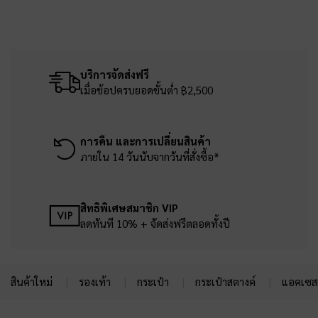
บริการจัดส่งฟรี
เมื่อช้อปครบยอดขั้นต่ำ ฿2,500
การคืน และการเปลี่ยนสินค้า
ภายใน 14 วันนับจากวันที่สั่งซื้อ*
สิทธิพิเศษสมาชิก VIP
ลดทันที 10% + จัดส่งฟรีตลอดทั้งปี
สินค้าใหม่
รองเท้า
กระเป๋า
กระเป๋าสตางค์
แอคเซสเ
Site footer