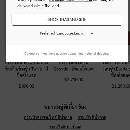
delivered within Thailand.
SHOP THAILAND SITE
Preferred Language:
Contact us
if you have questions about international shipping.
กระเป๋าใส่บัตรแบบมีช่อง
กระเป๋าสตางค์รุ่น
กระเป๋าใส่บัตร
ซิปด้านข้างรุ่น Twilia
-
สี
Scottie
-
สีช็อคโกแลต
รอบรุ่น Everle
ช็อคโกแลต
ช็อคโกแล
฿1,790.00
฿990.00
฿1,290.0
หมวดหมู่ที่เกี่ยวข้อง
กระเป๋าสะพายไหล่ สีน้ำตาล
กระเป๋า สีน้ำตาล
กระเป๋าสะพายไหล่